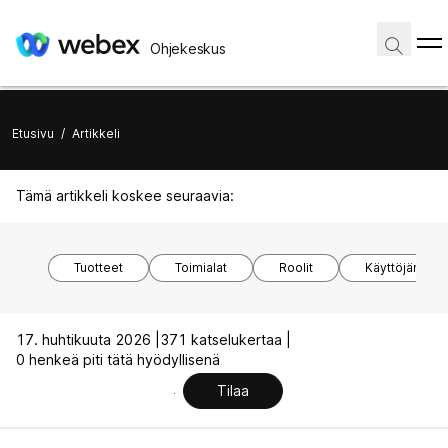
Ohjekeskus
Etusivu
/
Artikkeli
Tämä artikkeli koskee seuraavia:
Tuotteet
Toimialat
Roolit
Käyttöjärjest
17. huhtikuuta 2026 |
371 katselukertaa |
0 henkeä piti tätä hyödyllisenä
Tilaa