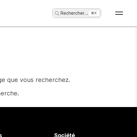
Rechercher
...
⌘K
age que vous recherchez.
herche.
s
Société