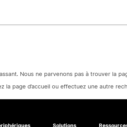
rassant. Nous ne parvenons pas à trouver la p
z la page d’accueil ou effectuez une autre rec
Accueil
ériphériques
Solutions
Ressource
Vous avez besoin d’une réponse ?