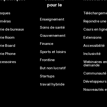
pour le
Soumettre une question
sques
Téléchargem
Enseignement
méras
Rejoindre une
Soins de santé
rie de bureaux
Cours en lign
Gouvernement
rie Room
Extensions
Finance
rie Board
Accessibilité
Sports et loisirs
rie Phone
Inclusivité
Frontline
cessoires
Webinaires en 
demande
But non lucratif
Communauté
Startups
Développeurs
travail hybride
Nouveautés et