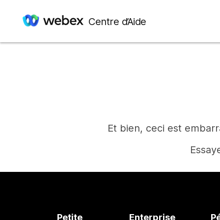
Centre d’Aide
Et bien, ceci est embar
Essaye
Petite
Enterprise
P