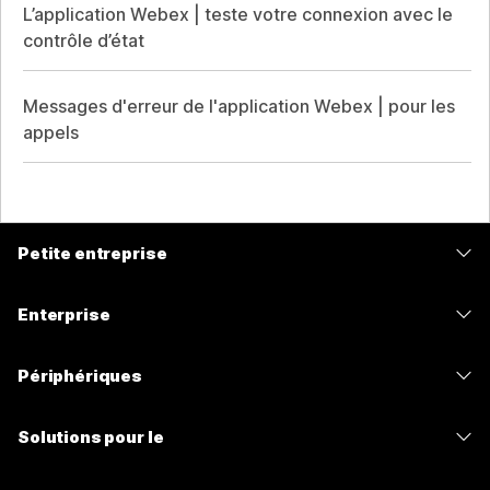
L’application Webex | teste votre connexion avec le
contrôle d’état
Messages d'erreur de l'application Webex | pour les
appels
Petite entreprise
Tarifs
Enterprise
Application Webex
Webex Suite
Périphériques
Meetings
Calling
Casques
Calling
Solutions pour le
Meetings
Caméras
Messagerie
Enseignement
Messagerie