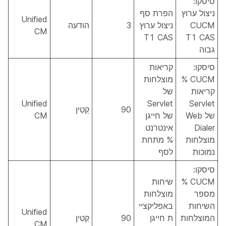
סיסקו:
ניצול ערוץ
הפרת סף
Unified
CUCM
ניצול ערוץ
3
הודעה
CM
T1 CAS
T1 CAS
גבוה
סיסקו:
קריאות
CUCM %
מוצלחות
קריאות
של
Unified
Servlet
Servlet
90
קַטִין
של Web
של חייגן
CM
Dialer
אינטרנט
מוצלחות
% מתחת
נמוכות
לסף
סיסקו:
CUCM %
שיחות
מספר
מוצלחות
השיחות
באפליקציי
Unified
המוצלחות
ת חייגן
90
קַטִין
CM