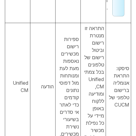
ד
.
התראה זו
מנטרת
ספירות
רישום
רישום
וביטול
מכשירים
רישום של
נאספות
טלפונים
סיסקו:
מעת לעת
בכל צמתי
התראת
ומנותחות
Unified
אנומליה
מול דפוסי
Unified
CM,
הודעה
ברישום
נתונים
CM
ומודיעה
טלפוני של
קודמים
ללקוח
CUCM
כדי לאתר
באופן
אי סדרים
מיידי על
בשיעורי
כל נפילת
נשירת
מכשיר
מכשירים.