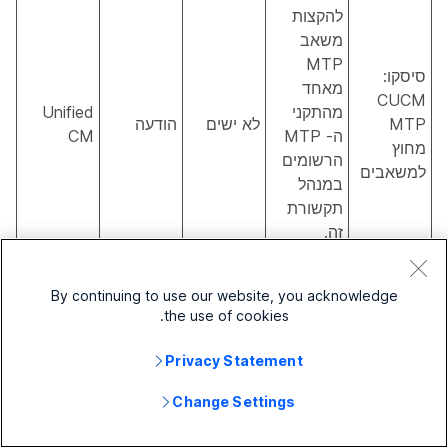
להקצות
משאב
MTP
סיסקו:
מאחד
CUCM
מהתקני
Unified
MTP
לא ישים
הודעה
ה- MTP
CM
מחוץ
הרשומים
למשאבים
במנהל
תקשורת
זה.
משמעות
הדבר היא
By continuing to use our website, you acknowledge
גם שלא
the use of cookies.
היו
טרנסקודרי
Privacy Statement
ם זמינים
לפעול כ-
Change Settings
MTPs.