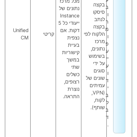
מכל מרכז
בקצה
ב
נתונים של
סיסקו
ו
Instance
לנתב
ר
ייעודי כל 5
בקצה
מ
דקות. אם
Unified
הלקוח לפי
קריטי
ו
נצפית
CM
מרכז
פ
בעיית
נתונים,
ע
קישוריות
בשימוש
יי
במשך
על ידי
ע
שתי
סוגים
ו
כשלים
שונים של
ד
רצופים,
עמיתים
י
נוצרת
(VPN,
ב
התראה.
לקוח,
ל
שותף).
ב
ד
.