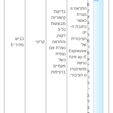
מ
התראה זו
ין
בדיקות
נוצרת
ע
קישוריות
כאשר
ב
מבוצעות
כתובת ה-
ו
כל 5
IP
ר
דקות,
הציבורית
כביש
מ
והתראה
קריטי
של
מהיר-E
ו
נוצרת אם
Expressw
פ
נצפית
ay-E אינה
ע
כשל
נגישה
יי
פעמיים
מהאינטרנ
ע
ברציפות.
ט הציבורי.
ו
ד
י
ב
ל
ב