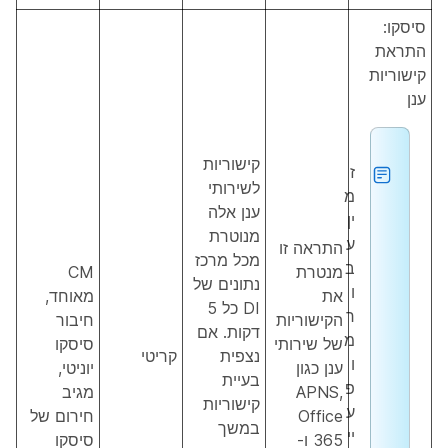
סיסקו:
התראת
קישוריות
ענן
קישוריות
ז
לשירותי
מ
ענן אלה
ין
מנוטרת
ע
התראה זו
מכל מרכז
ב
מנטרת
CM
נתונים של
ו
את
מאוחד,
DI כל 5
ר
הקישוריות
חיבור
דקות. אם
מ
של שירותי
סיסקו
נצפית
קריטי
ו
ענן כגון
יוניטי,
בעיית
פ
APNS,
מגיב
קישוריות
ע
Office
חירום של
במשך
יי
365 ו-
סיסקו