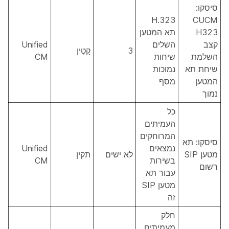
סיסקו:
H.323
CUCM
H323
תא המטען
קצב
השלים
Unified
3
קַטִין
השלמת
שיחות
CM
שיחת תא
נמוכות
המטען
מסף
נמוך
כל
העמיתים
המרוחקים
סיסקו: תא
נמצאים
Unified
מטען SIP
לא ישים
תקין
בשירות
CM
רשום
עבור תא
מטען SIP
זה
חלק
מעמיתים