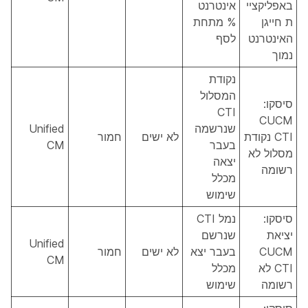
באפליקציי
אינטרנט
ת חייגן
% מתחת
האינטרנט
לסף
נמוך
נקודת
המסלול
סיסקו:
CTI
CUCM
שנרשמה
Unified
CTI נקודת
לא ישים
חמור
בעבר
CM
מסלול לא
יצאה
רשומה
מכלל
שימוש
סיסקו:
נמל CTI
יציאת
שנרשם
Unified
CUCM
בעבר יצא
לא ישים
חמור
CM
CTI לא
מכלל
רשומה
שימוש