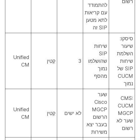
רשום
להתמודד
עם קריאות
לתא מטען
SIP זה
סיסקו:
שיעור
שיחות
השלמת
SIP
Unified
שיחות
שהושלמו
3
קַטִין
CM
SIP של
נמוך
CUCM
מהסף
נמוך
שער
CMS:
Cisco
CUCM
Unified
MGCP
MGCP
לא ישים
קַטִין
הרשום
CM
שער לא
בעבר יצא
רשום
משירות