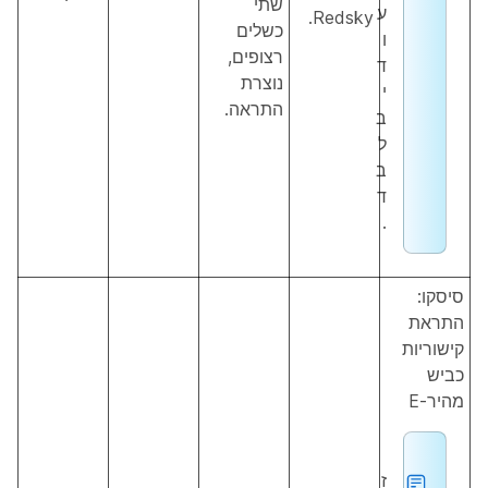
שתי
ע
Redsky.
כשלים
ו
רצופים,
ד
נוצרת
י
התראה.
ב
ל
ב
ד
.
סיסקו:
התראת
קישוריות
כביש
מהיר-E
ז