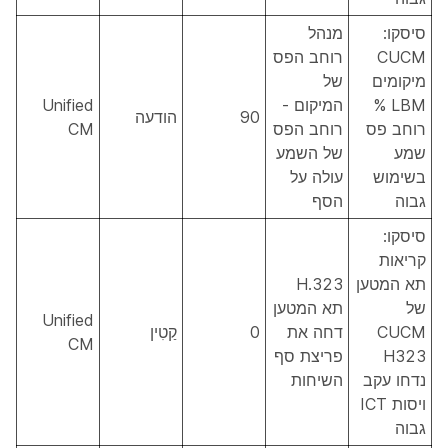
סיסקו:
מנהל
CUCM
רוחב הפס
מיקומים
של
LBM %
המיקום -
Unified
90
הודעה
רוחב פס
רוחב הפס
CM
שמע
של השמע
בשימוש
עולה על
גבוה
הסף
סיסקו:
קריאות
תא המטען
H.323
של
תא המטען
Unified
CUCM
דחה את
0
קַטִין
CM
H323
פריצת סף
נדחו עקב
השיחות
ויסות ICT
גבוה