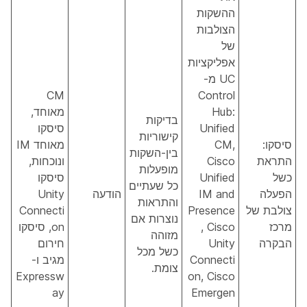
ההשקות
הצולבות
של
אפליקציות
UC מ-
CM
Control
Hub:
מאוחד,
בדיקות
Unified
סיסקו
קישוריות
סיסקו:
CM,
מאוחד IM
בין-השקות
התראת
Cisco
ונוכחות,
מופעלות
כשל
Unified
סיסקו
כל שעתיים
הפעלה
IM and
הודעה
Unity
והתראות
צולבת של
Presence
Connecti
נוצרות אם
מרכז
, Cisco
on, סיסקו
מזוהה
הבקרה
Unity
חירום
כשל מכל
Connecti
מגיב ו-
צומת.
Expressw
on, Cisco
ay
Emergen