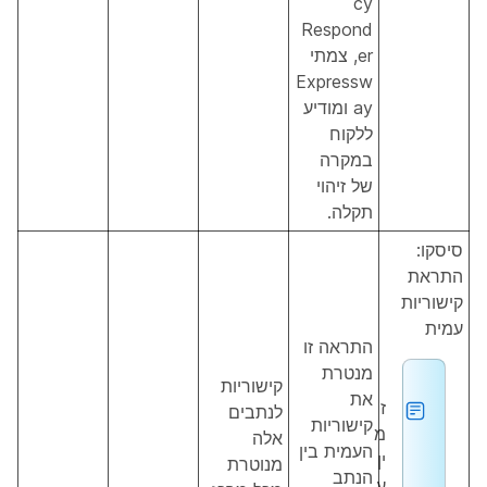
cy
Respond
er, צמתי
Expressw
ay ומודיע
ללקוח
במקרה
של זיהוי
תקלה.
סיסקו:
התראת
קישוריות
עמית
התראה זו
מנטרת
קישוריות
את
ז
לנתבים
קישוריות
מ
אלה
העמית בין
ין
מנוטרת
הנתב
ע