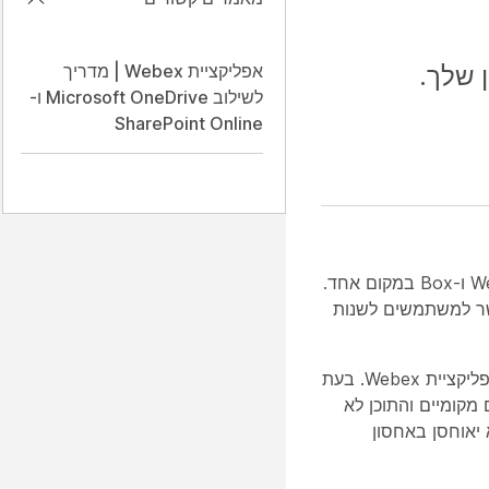
 שלך.
אפליקציית Webex | מדריך
לשילוב Microsoft OneDrive ו-
SharePoint Online
בעת קביעת הגדרות ניהול התוכן שלך במרכז הבקרה, תוכל לשלוט בהגדרות האחסון שלך ב-Webex, Google Drive, Microsoft ו-Box במקום אחד.
שר למשתמשים לשנות
כברירת מחדל, קבצים מקומיים וצילומי מסך שהמשתמשים שלך משתפים באפליקציית Webex App מאוחסנים באחסון של אפליקציית Webex. בעת
קומיים והתוכן לא
 באפליקציית Webex ותוכן צילום המסך לא יאוחסן באחסון