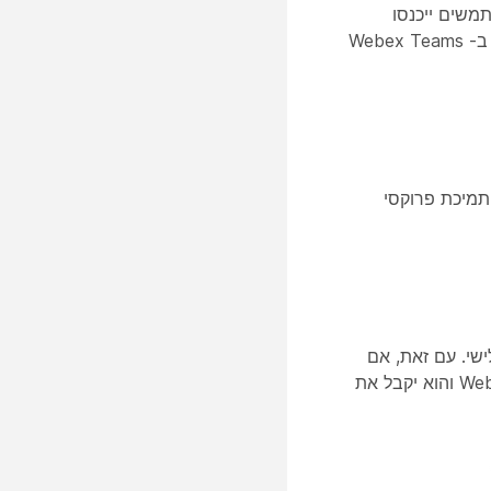
 כדי להבטיח שמשתמשים ייכנסו
למערכת ניהול התוכן הארגונית שלך מ- Webex Teams במכשירים ספציפיים הזמינים לגישה מותנית. אפשרות זו נתמכת ב- Webex Teams
 כדי לאפשר תמיכת פרוקסי
ד שלישי. עם זאת, אם
מנהל הדייר שלך בוחר להגביל את ההסכמה, משתמש קצה לא יוכל להיכנס לחשבון Azure AD שלו באפליקציית Webex והוא יקבל את