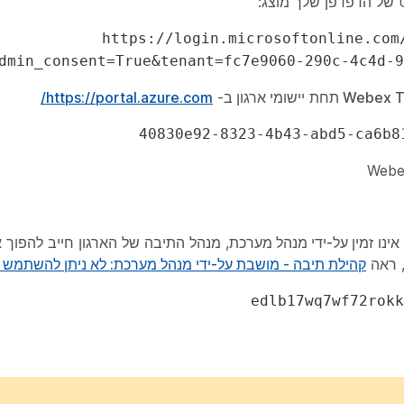
https://login.microsoftonline.com
dmin_consent=True&tenant=fc7e9060-290c-4c4d-9
תחת
יישומי ארגון
ב-
https://portal.azure.com/
40830e92-8323-4b43-abd5-ca6b8
אינו
זמין על-ידי מנהל מערכת
, מנהל התיבה של הארגון חייב להפוך א
קהילת תיבה - מושבת על-ידי מנהל מערכת: לא ניתן להשתמש 
edlb17wq7wf72rokk