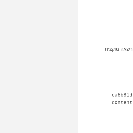
שת לנתונים של מישהו אחר. אפליקציית Webex מבקשת הרשאה מוקצית
ca6b81d
content