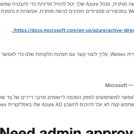
מכיוון ש- Webex Teams תומך באותות התקנים לגישה מותנית, מנהל Azure שלך יכול להחיל מדיניות
.
https://docs.microsoft.com/en-us/azure/active-direc
כאשר אתה משתמש בפרוקסי כדי להתחבר לאפליקציית Webex, עליך ליצור קשר עם תמיכת הלקוחות שלנו
דיירים של Azure AD מוגדרים לאפשר למשתמשים לספק הסכמה ליישומים מרובי דיירים של צ