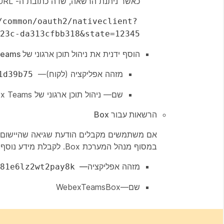
כאשר ניתנת הרשאה, שדה כתובת ה- URL של הדפדפן שלך מוצג:
/common/oauth2/nativeclient?
23c-da313cfbb318&state=12345
הוסף ידנית את
ניהול תוכן ארגוני של Webex Teams
מזהה אפליקציה (לקוח)
—
1d39b75
שם
— ניהול תוכן ארגוני של Webex Teams
הרשאות עבור Box
אם משתמשים מקבלים הודעת שגיאה שהיישום 
במסוף מנהל המערכת Box. לקבלת מידע נוסף, ראה
מזהה אפליקציה
—
81e6lz2wt2pay8k
שם
—WebexTeamsBox