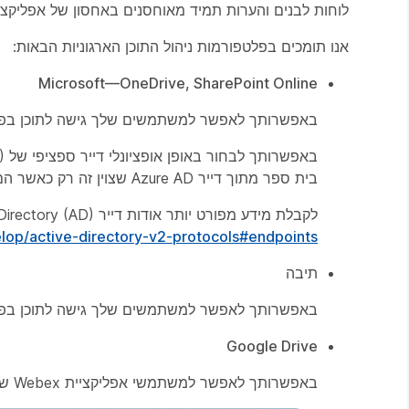
לוחות לבנים והערות תמיד מאוחסנים באחסון של אפליקציית bex
אנו תומכים בפלטפורמות ניהול התוכן הארגוניות הבאות:
Microsoft—OneDrive, SharePoint Online
באפשרותך לאפשר למשתמשים שלך גישה לתוכן בפלטפ
בית ספר מתוך דייר Azure AD שצוין זה רק כאשר הם נכנסים לפלטפורמת ניהול התוכן שלך.
לקבלת מידע מפורט יותר אודות דייר Azure Active Directory (AD), ראה
elop/active-directory-v2-protocols#endpoints
תיבה
באפשרותך לאפשר למשתמשים שלך גישה לתוכן בפלטפ
Google Drive
באפשרותך לאפשר למשתמשי אפליקציית Webex שלך לשתף, להציג תצוגה מקדימה ולשתף פעולה בקבצי Google Drive ישירות במרחב.