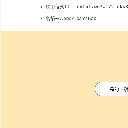
應用程式 ID
—
edlb17wq7wf72rokk
名稱
—WebexTeamsBox
是的，謝