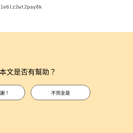
81e6lz2wt2pay8k
本文是否有幫助？
謝！
不完全是