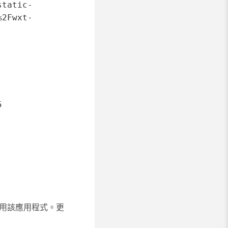
static-
%2Fwxt-
5
啟用該應用程式。更