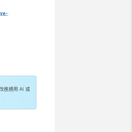
ive-
進通用 AI 或