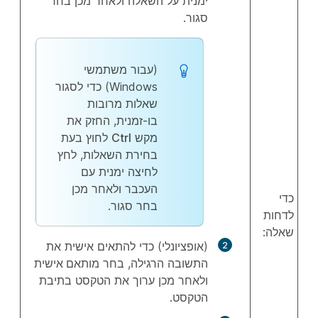
ימנית על השאלה ולאחר מכן בחר
סגור
.
(עבור משתמשי
Windows) כדי לסגור
שאלות מרובות
בו-זמנית, החזק את
מקש
Ctrl
לחוץ בעת
בחירת השאלות, לחץ
לחיצה ימנית עם
העכבר ולאחר מכן
כדי
בחר
סגור
.
לדחות
שאלה:
(אופציונלי) כדי להתאים אישית את
התשובה הרגילה, בחר
מותאם אישית
ולאחר מכן ערוך את הטקסט בתיבת
הטקסט.