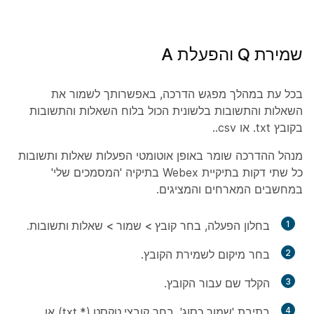
שמירת Q והפעלת A
בכל עת במהלך מפגש הדרכה, באפשרותך לשמור את
השאלות והתשובות בלשונית
הכול
בלוח השאלות והתשובות
בקובץ ‎.txt או ‎.csv.
מנהל ההדרכה שומר באופן אוטומטי הפעלות שאלות ותשובות
כל שתי דקות בתיקיית Webex בתיקיה 'המסמכים שלי'
במחשבים המארחים והמציגים.
1
בחלון הפעלה, בחר
קובץ > שמור > שאלות ותשובות.
2
בחר מיקום לשמירת הקובץ.
3
הקלד שם עבור הקובץ.
4
בתיבת 'שמור כסוג', בחר
קובצי טקסט
(*.txt) או