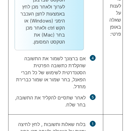
לענות
לערוך ולאחר מכן לחץ
על
באמצעות לחצן העכבר
שאלה
הימני (Windows) או
באופן
הקש ctrl
ולאחר מכן
פרטי:
בחר (Mac) את
הטקסט המסומן.
אם ברצונך לשמור את התשובה
שהקלדת כתשובה הפרטית
הסטנדרטית לשימוש של כל חברי
הפאנל, בחר
שמור
או
שמור כברירת
מחדל
.
לאחר שתסיים להקליד את התשובה,
בחר
שלח
.
בלוח
שאלות ותשובות
, לחץ לחיצה