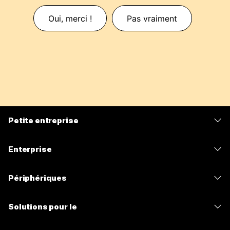
Oui, merci !
Pas vraiment
Petite entreprise
Tarifs
Enterprise
Application Webex
Webex Suite
Périphériques
Meetings
Calling
Casques
Calling
Solutions pour le
Meetings
Caméras
Messagerie
Enseignement
Messagerie