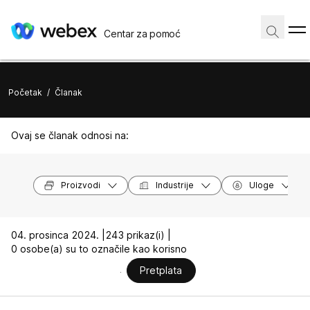
Centar za pomoć
Početak
/
Članak
Ovaj se članak odnosi na:
Proizvodi
Industrije
Uloge
04. prosinca 2024. |
243 prikaz(i) |
0 osobe(a) su to označile kao korisno
Pretplata