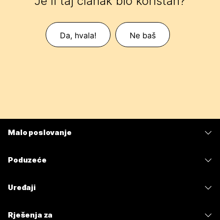
Je li taj članak bio koristan?
Da, hvala!
Ne baš
Malo poslovanje
Cijene
Poduzeće
Aplikacija Webex
Webex Suite
Uređaji
Sastanci
Calling
Slušalice
Calling
Rješenja za
Sastanci