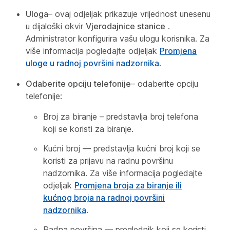
Uloga
– ovaj odjeljak prikazuje vrijednost unesenu
u dijaloški okvir
Vjerodajnice stanice
.
Administrator konfigurira vašu ulogu korisnika. Za
više informacija pogledajte odjeljak
Promjena
uloge u radnoj površini nadzornika
.
Odaberite opciju telefonije
– odaberite opciju
telefonije:
Broj za biranje – predstavlja broj telefona
koji se koristi za biranje.
Kućni broj — predstavlja kućni broj koji se
koristi za prijavu na radnu površinu
nadzornika. Za više informacija pogledajte
odjeljak
Promjena broja za biranje ili
kućnog broja na radnoj površini
nadzornika
.
Radna površina — preglednik koji se koristi