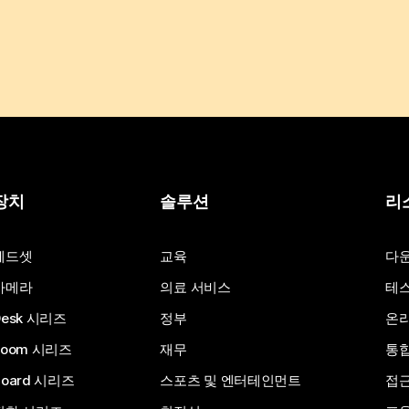
장치
솔루션
리
헤드셋
교육
다
카메라
의료 서비스
테스
Desk 시리즈
정부
온라
Room 시리즈
재무
통
Board 시리즈
스포츠 및 엔터테인먼트
접