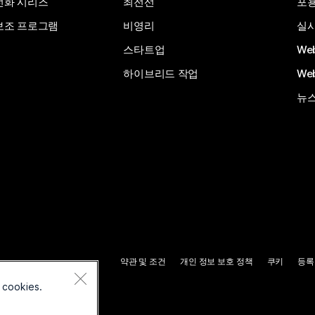
전화 시리즈
최전선
포
보조 프로그램
비영리
실시
스타트업
We
하이브리드 작업
We
뉴스
약관 및 조건
개인 정보 보호 정책
쿠키
등록
 cookies.