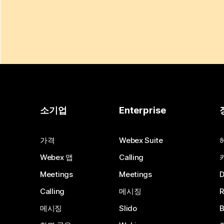
소기업
Enterprise
가격
Webex Suite
Webex 앱
Calling
Meetings
Meetings
Calling
메시징
메시징
Slido