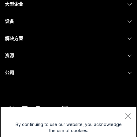
大型企业
Webex 应用程序
Webex Suite
设备
Meetings
Calling
头戴式耳机
Calling
解决方案
Meetings
摄像头
消息传递
教育
消息传递
资源
Desk 系列
屏幕共享
医疗保健
Slido
下载
Room 系列
公司
政府
Webinars
加入测试会议
Board 系列
Cisco
财务
Events
在线课程
Phone 系列
联系技术支持
体育与娱乐
Contact Center
集成
配件
联系销售
一线员工
CPaaS
辅助功能
条款和条件
Webex Blog
非营利组织
安全性
By continuing to use our website, you acknowledge
包容性
隐私权声明
the use of cookies.
Webex 思想领导力
新兴公司
Control Hub
Cookie