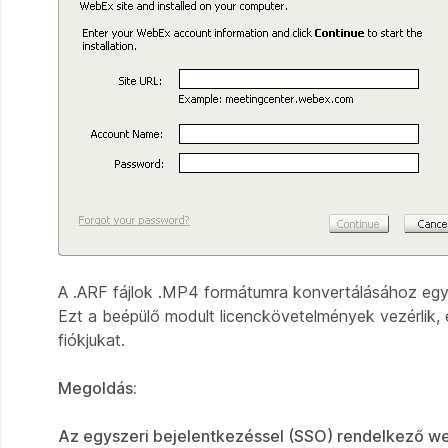
A .ARF fájlok .MP4 formátumra konvertálásához egy sp
Ezt a beépülő modult licenckövetelmények vezérlik, és
fiókjukat.
Megoldás:
Az egyszeri bejelentkezéssel (SSO) rendelkező w