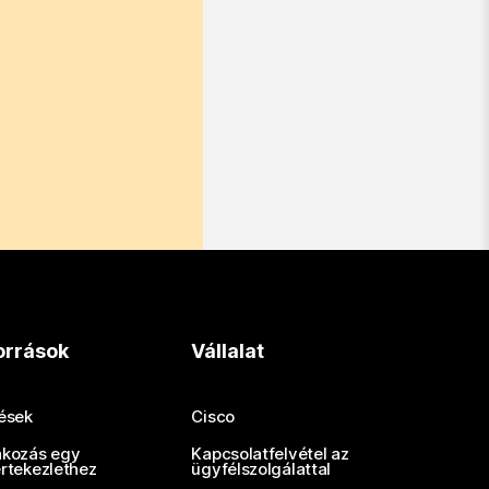
orrások
Vállalat
tések
Cisco
akozás egy
Kapcsolatfelvétel az
értekezlethez
ügyfélszolgálattal