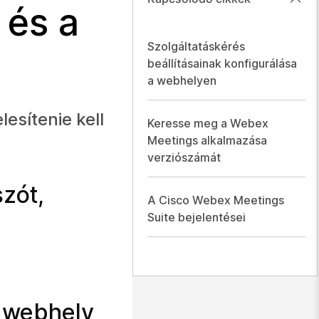
 és a
Szolgáltatáskérés
beállításainak konfigurálása
a webhelyen
esítenie kell
Keresse meg a Webex
Meetings alkalmazása
verziószámát
szót,
A Cisco Webex Meetings
Suite bejelentései
a webhely