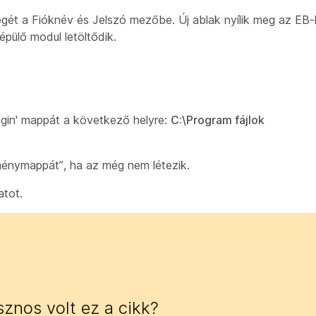
ét a Fióknév és Jelszó mezőbe. Új ablak nyílik meg az EB-h
pülő modul letöltődik.
'plugin' mappát a következő helyre:
C:\Program fájlok
énymappát”, ha az még nem létezik.
atot.
znos volt ez a cikk?