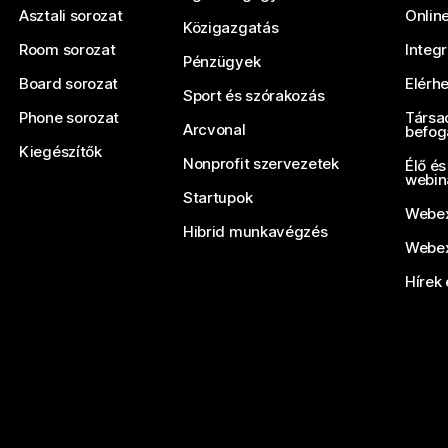
Asztali sorozat
Onlin
Közigazgatás
Room sorozat
Integ
Pénzügyek
Board sorozat
Elérh
Sport és szórakozás
Phone sorozat
Társa
Arcvonal
befog
Kiegészítők
Nonprofit szervezetek
Élő és
webin
Startupok
Webex
Hibrid munkavégzés
Webex
Hírek 