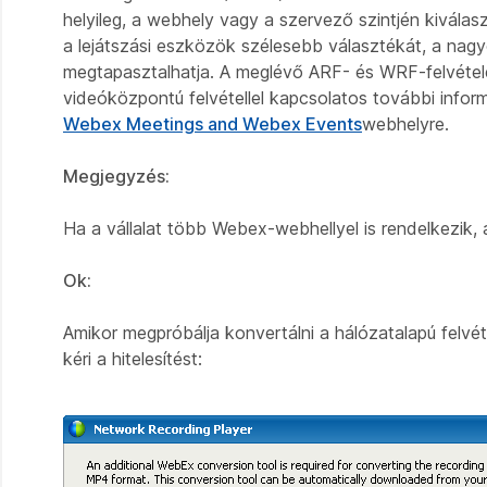
helyileg, a webhely vagy a szervező szintjén kivála
a lejátszási eszközök szélesebb választékát, a nag
megtapasztalhatja. A meglévő ARF- és WRF-felvétel
videóközpontú felvétellel kapcsolatos további infor
Webex Meetings and Webex Events
webhelyre.
Megjegyzés:
Ha a vállalat több Webex-webhellyel is rendelkezik
Ok:
Amikor megpróbálja konvertálni a hálózatalapú fel
kéri a hitelesítést: