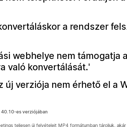
onvertáláskor a rendszer felsz
tási webhelye nem támogatja
 való konvertálását.'
z új verziója nem érhető el a
 40.10-es verziójában
ings teljesen új felvételeit MP4 formátumban tároljuk, akár