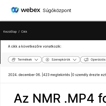
Súgóközpont
Kezdőlap
/
Cikk
A cikk a következőre vonatkozik:
Termékek
Szerepkörök
Operációs
2024. december 06. |
423 megtekintés |
0 személy érezte ez
Az NMR .MP4 f