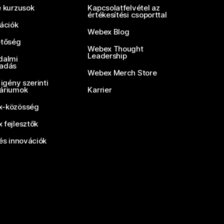
e kurzusok
Kapcsolatfelvétel az
értékesítési csoporttal
rációk
Webex Blog
etőség
Webex Thought
Leadership
dalmi
adás
Webex Merch Store
 igény szerinti
áriumok
Karrier
-közösség
 fejlesztők
és innovációk