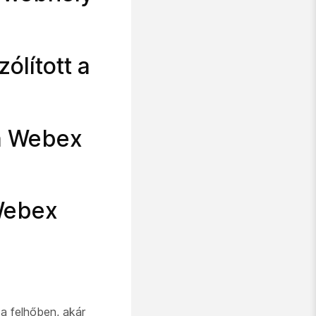
ólított a
 a Webex
 Webex
 a felhőben, akár