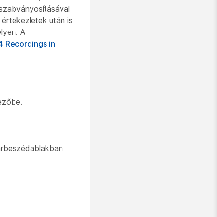
 szabványosításával
értekezletek után is
lyen. A
 Recordings in
ezőbe.
párbeszédablakban