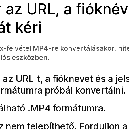
 az URL, a fióknév
t kéri
felvétel MP4-re konvertálásakor, hitel
iós eszközben.
az URL-t, a fióknevet és a jel
rmátumra próbál konvertálni.
tálható .MP4 formátumra.
z nem telepíthető. Forduljon 