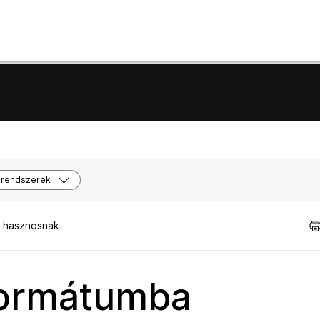
 rendszerek
t hasznosnak
ormátumba