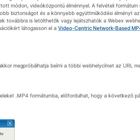
sztott módon, videóközpontú élménnyel. A felvételi formátum
yobb biztonságot és a könnyebb együttműködési élményt az 
ek továbbra is letölthetők vagy lejátszhatók a Webex webhe
mációkért látogasson el a
Video-Centric Network-Based MP4
, akkor megpróbálhatja beírni a többi webhelycímet az URL m
vételeket .MP4 formátumba, előfordulhat, hogy a következő 