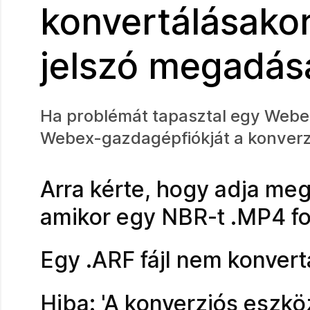
konvertálásakor
jelszó megadásá
Ha problémát tapasztal egy Webex-
Webex-gazdagépfiókját a konverz
Arra kérte, hogy adja meg 
amikor egy NBR-t .MP4 fo
Egy .ARF fájl nem konver
Hiba: 'A konverziós eszkö