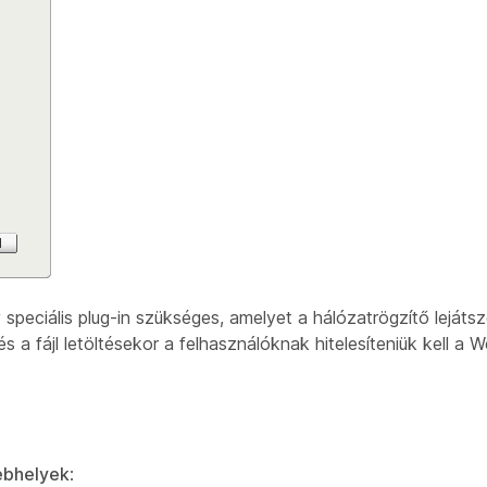
eciális plug-in szükséges, amelyet a hálózatrögzítő lejátszór
 a fájl letöltésekor a felhasználóknak hitelesíteniük kell a
ebhelyek
: