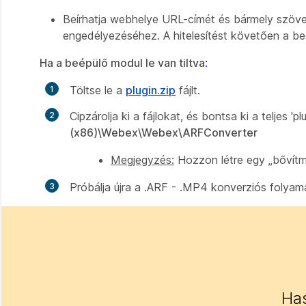
Beírhatja webhelye URL-címét és bármely szöveg
engedélyezéséhez. A hitelesítést követően a beé
Ha a beépülő modul le van tiltva
:
Töltse le a
plugin.zip
fájlt.
Cipzárolja ki a fájlokat, és bontsa ki a teljes 
(x86)\Webex\Webex\ARFConverter
Megjegyzés:
Hozzon létre egy „bővítm
Próbálja újra a .ARF - .MP4 konverziós folyam
Has