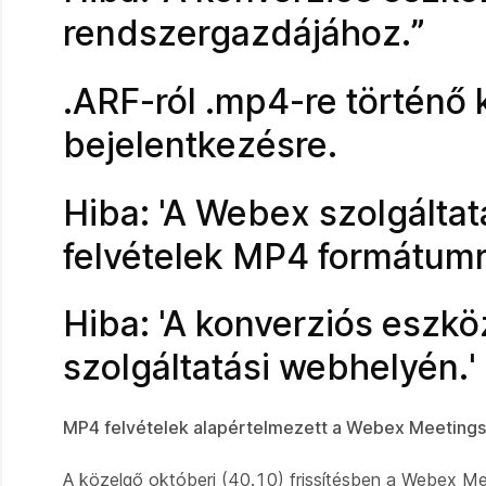
rendszergazdájához.”
.ARF-ról .mp4-re történő k
bejelentkezésre.
Hiba: 'A Webex szolgálta
felvételek MP4 formátumra
Hiba: 'A konverziós eszkö
szolgáltatási webhelyén.'
MP4 felvételek alapértelmezett a Webex Meetings
A közelgő októberi (40.10) frissítésben a Webex Meet