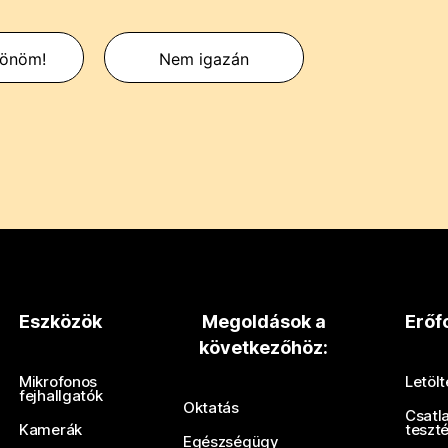
zönöm!
Nem igazán
Eszközök
Megoldások a
Erőf
következőhöz:
Mikrofonos
Letöl
fejhallgatók
Oktatás
Csatl
Kamerák
teszt
Egészségügy