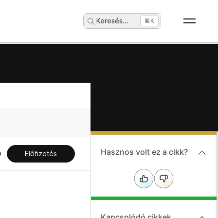
Keresés
...
⌘K
Hasznos volt ez a cikk?
Előfizetés
Kapcsolódó cikkek