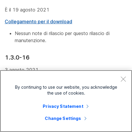
È il 19 agosto 2021
Collegamento per il download
Nessun note di rilascio per questo rilascio di
manutenzione.
1.3.0-16
3 agosto 2021
Collegamento per il download
By continuing to use our website, you acknowledge
Nuove funzionalità
the use of cookies.
Possibilità di salvare una riunione come evento
Privacy Statement
Salesforce
Change Settings
Possibilità di avviare una riunione immediata
direttamente da Salesforce