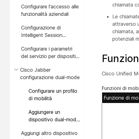
Remote Access
chiamata com
Configurare l'accesso alle
funzionalità aziendali
Le chiamate
attraverso 
Configurazione di
chiamata, al
Intelligent Session
potenziali r
Control
Configurare i parametri
Funzioni
del servizio per dispositivi
mobili
Cisco Jabber
Cisco Unified Mob
configurazione dual-mode
Funzioni di mobi
Configurare un profilo
Funzione di mob
di mobilità
Aggiungere un
dispositivo dual-mode
per Cisco Jabber
Aggiungi altro dispositivo