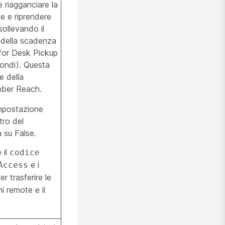
e riagganciare la
le e riprendere
ollevando il
a della scadenza
for Desk Pickup
condi). Questa
e della
mber Reach.
impostazione
tro del
a su False.
 il
codice
e i
Access
er trasferire le
i remote e il