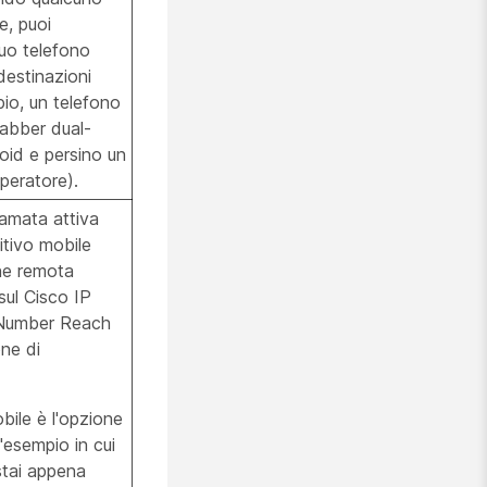
e, puoi
tuo telefono
destinazioni
io, un telefono
Jabber dual-
oid e persino un
operatore).
iamata attiva
itivo mobile
ne remota
sul Cisco IP
 Number Reach
ne di
bile è l'opzione
'esempio in cui
stai appena