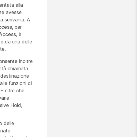
entata alla
se avesse
a scrivania. A
ccess
, per
 Access
, è
e da una delle
te.
nsente inoltre
metà chiamata
 destinazione
lle funzioni di
 cifre che
varie
sive Hold,
o delle
inate