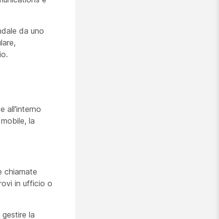
endale da uno
lare,
io.
 all'interno
mobile, la
le chiamate
ovi in ufficio o
 gestire la