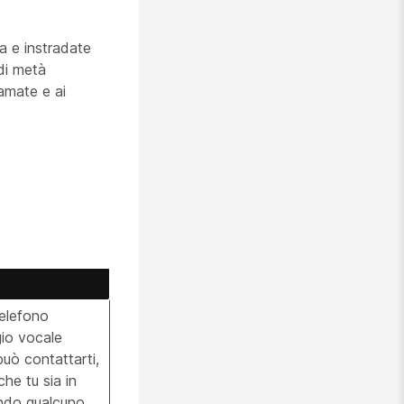
a e instradate
di metà
iamate e ai
telefono
io vocale
può contattarti,
he tu sia in
uando qualcuno