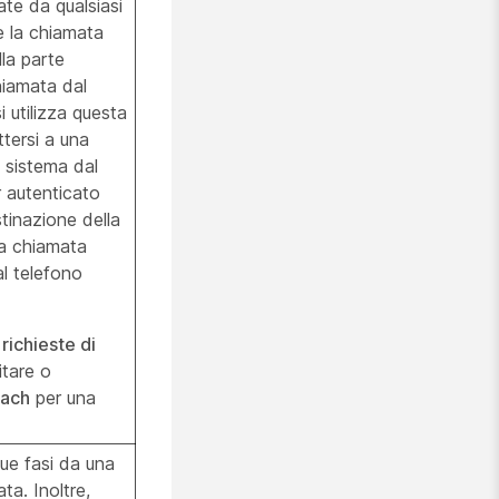
te da qualsiasi
e la chiamata
lla parte
hiamata dal
i utilizza questa
tersi a una
l sistema dal
 autenticato
stinazione della
la chiamata
l telefono
 richieste di
itare o
each
per una
ue fasi da una
ta. Inoltre,