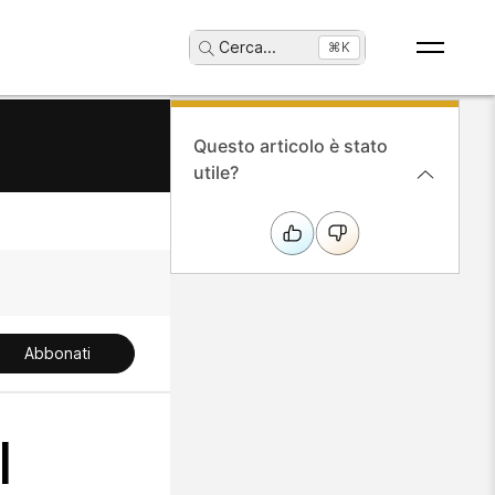
Cerca
...
⌘K
Questo articolo è stato
utile?
Abbonati
l