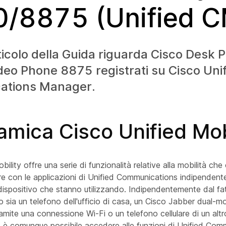
/8875 (Unified C
icolo della Guida riguarda Cisco Desk 
eo Phone 8875 registrati su Cisco Uni
ations Manager.
mica Cisco Unified Mob
ility offre una serie di funzionalità relative alla mobilità ch
gire con le applicazioni di Unified Communications indipende
 dispositivo che stanno utilizzando. Indipendentemente dal fat
so sia un telefono dell'ufficio di casa, un Cisco Jabber dual-
ramite una connessione Wi-Fi o un telefono cellulare di un altr
, è comunque possibile accedere alle funzioni di Unified Com