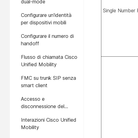
dual-mode
Single Number
Configurare un'identità
per dispositivi mobili
Configurare il numero di
handoff
Flusso di chiamata Cisco
Unified Mobility
FMC su trunk SIP senza
smart client
Accesso e
disconnessione del
gruppo di ricerca per
Interazioni Cisco Unified
dispositivi mobili integrati
Mobility
nell'operatore