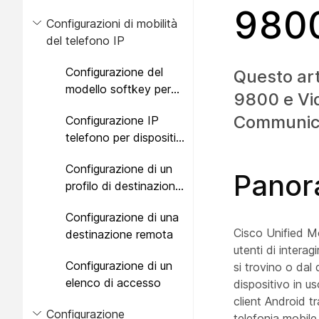
mobili tramite
9800
Configurazioni di mobilità
l'amministrazione in
del telefono IP
blocco
Configurazione del
Questo art
modello softkey per
9800 e Vid
dispositivi mobili
Communic
Configurazione IP
telefono per dispositivi
mobili
Configurazione di un
Panora
profilo di destinazione
remota
Configurazione di una
Cisco Unified Mob
destinazione remota
utenti di intera
Configurazione di un
si trovino o dal
elenco di accesso
dispositivo in u
client Android t
Configurazione
telefonia mobile