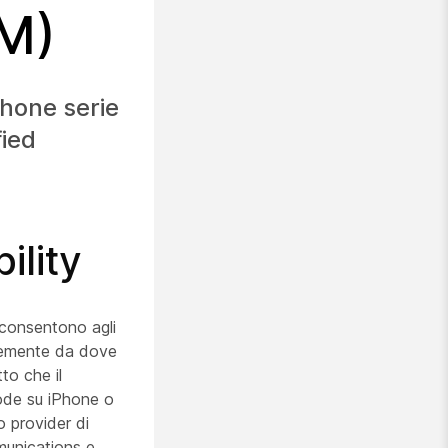
M)
Phone serie
fied
ility
e consentono agli
ntemente da dove
to che il
mode su iPhone o
o provider di
munications e