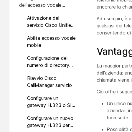
dell'accesso vocale
ancorare la chia
mobile
Attivazione del
Ad esempio, è po
servizio Cisco Unified
qualsiasi dei tel
Mobile Voice Access
consentendo di c
Abilita accesso vocale
mobile
Vantagg
Configurazione del
numero di directory
La maggior parte 
per Mobile Voice
dell'azienda: an
Riavvio Cisco
Access
chiamata viene 
CallManager servizio
Ciò offre i segue
Configurare un
Un unico nu
gateway H.323 o SIP
aziendali, i
esistente per Remote
fuori sede.
Configurare un nuovo
Access
gateway H.323 per
Possibilità 