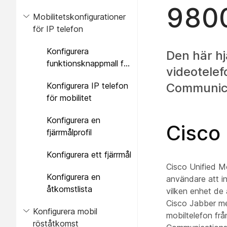
genom
9800
Mobilitetskonfigurationer
massadministration
för IP telefon
Konfigurera
Den här hj
funktionsknappmall för
videotelef
mobilitet
Konfigurera IP telefon
Communic
för mobilitet
Konfigurera en
Cisco 
fjärrmålprofil
Konfigurera ett fjärrmål
Cisco Unified Mo
Konfigurera en
användare att i
åtkomstlista
vilken enhet de
Cisco Jabber med
Konfigurera mobil
mobiltelefon fr
röståtkomst