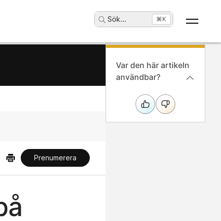
Sök
...
⌘K
Var den här artikeln
användbar?
Prenumerera
på