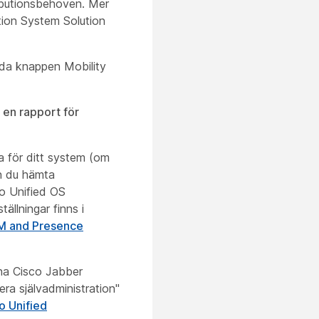
ributionsbehoven. Mer
tion System Solution
rda knappen Mobility
 en rapport för
ga för ditt system (om
an du hämta
co Unified OS
ällningar finns i
IM and Presence
gna Cisco Jabber
era självadministration"
o Unified