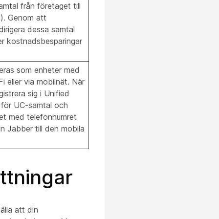
mtal från företaget till
l). Genom att
dirigera dessa samtal
ger kostnadsbesparingar
leras som enheter med
 eller via mobilnät. När
strera sig i Unified
 för UC-samtal och
tet med telefonnumret
n Jabber till den mobila
ttningar
älla att din