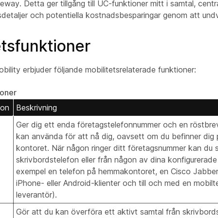
way. Detta ger tillgång till UC-funktioner mitt i samtal, centr
detaljer och potentiella kostnadsbesparingar genom att undv
etsfunktioner
bility erbjuder följande mobilitetsrelaterade funktioner:
ioner
ion
Beskrivning
Ger dig ett enda företagstelefonnummer och en röstbre
kan använda för att nå dig, oavsett om du befinner dig p
kontoret. När någon ringer ditt företagsnummer kan du s
skrivbordstelefon eller från någon av dina konfigurerade fj
exempel en telefon på hemmakontoret, en Cisco Jabbe
iPhone- eller Android-klienter och till och med en mobil
leverantör).
Gör att du kan överföra ett aktivt samtal från skrivbords