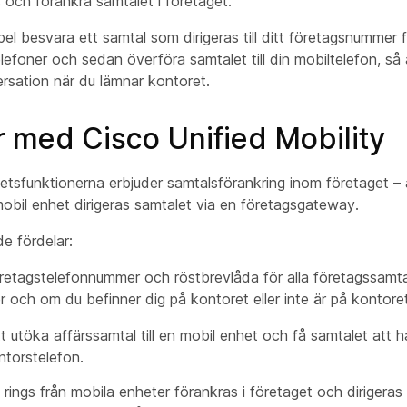
och förankra samtalet i företaget.
pel besvara ett samtal som dirigeras till ditt företagsnummer
lefoner och sedan överföra samtalet till din mobiltelefon, så
sation när du lämnar kontoret.
r med Cisco Unified Mobility
tetsfunktionerna erbjuder samtalsförankring inom företaget –
n mobil enhet dirigeras samtalet via en företagsgateway.
de fördelar:
retagstelefonnummer och röstbrevlåda för alla företagssamta
 och om du befinner dig på kontoret eller inte är på kontoret
tt utöka affärssamtal till en mobil enhet och få samtalet att
ntorstelefon.
rings från mobila enheter förankras i företaget och dirigeras