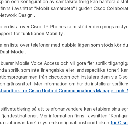
splan och konfiguration av samtalsroutning kan hantera dist
 finns i avsnittet "Mobilt samarbete" i
guiden Cisco Collabora
Network Design
.
ha en lista över Cisco IP Phones som stöder den programsty
apport för
funktionen Mobility
.
ha en lista över telefoner med
dubbla lägen som stöds kör du
 Dual-Mode
.
buerar Mobile Voice Access och vill göra fler språk tillgängli
ända språk som inte är engelska eller landsspecifika toner) k
lationsprogrammen från cisco.com och installera dem via Cis
on gränssnittet. Mer information om hur du installerar språkinst
onshandbok för Cisco Unified Communications Manager och 
 självetablering så att telefonanvändare kan etablera sina e
 fjärrdestinationer. Mer information finns i avsnitten "Konfigur
era slutanvändare" i systemkonfigurationshandboken
för Cisc