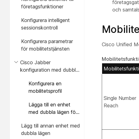
företagsgate
företagsfunktioner
och samtals
Konfigurera intelligent
Mobilit
sessionskontroll
Konfigurera parametrar
Cisco Unified Mo
för mobilitetstjänsten
Mobilitetsfunkt
Cisco Jabber
Mobilitetsfunkt
konfiguration med dubbla
lägen
Konfigurera en
mobilitetsprofil
Single Number
Lägga till en enhet
Reach
med dubbla lägen för
Cisco Jabber
Lägg till annan enhet med
dubbla lägen