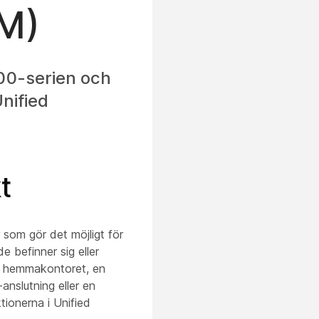
M)
800-serien och
nified
t
 som gör det möjligt för
 befinner sig eller
å hemmakontoret, en
anslutning eller en
ionerna i Unified