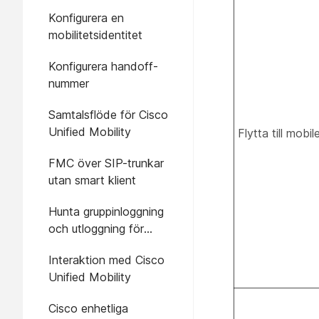
Konfigurera en
mobilitetsidentitet
Konfigurera handoff-
nummer
Samtalsflöde för Cisco
Unified Mobility
Flytta till mobil
FMC över SIP-trunkar
utan smart klient
Hunta gruppinloggning
och utloggning för
operatörsintegrerade
Interaktion med Cisco
mobila enheter
Unified Mobility
Cisco enhetliga