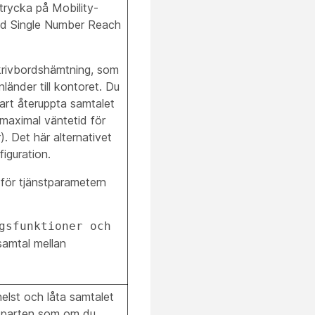
trycka på Mobility-
ed Single Number Reach
t Skrivbordshämtning, som
länder till kontoret. Du
art återuppta samtalet
 maximal väntetid för
. Det här alternativet
iguration.
g för tjänstparametern
gsfunktioner och
samtal mellan
helst och låta samtalet
a parten som om du