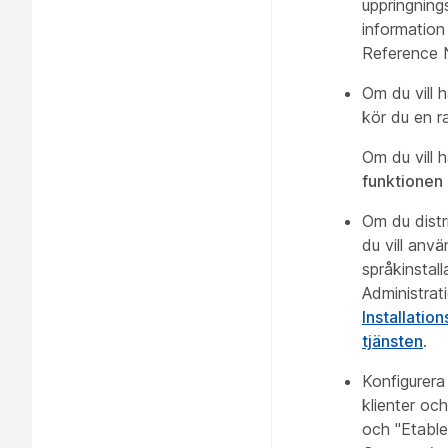
uppringning
information
Reference 
Om du vill 
kör du en r
Om du vill 
funktionen
Om du distri
du vill anv
språkinstal
Administrati
Installati
tjänsten
.
Konfigurera
klienter och
och "Etabl