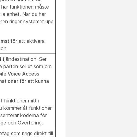
n här funktionen måste
bila enhet. När du har
nen ringer systemet upp
omst
för att aktivera
ion.
 fjärrdestination. Ser
da parten ser ut som om
ile Voice Access
nationer för att kunna
funktioner mitt i
 Du kommer åt funktioner
esenterar koderna för
läge och Överföring.
tag som rings direkt till