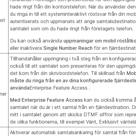
hade ringt från din kontorstelefon. När du använder de
du ringa in till ett systeminteraktivt röstsvar från din mo
mst
autentiserats och uppmanats att ange samtalsdestinatio
samtalet som om du hade ringt från företagets telefon.
Du kan också använda
uppmaningar om mobil röståtk
eller inaktivera
Single Number Reach
för en fjärrdestinat
Tillhandahåller uppringning i två steg från en konfigurerad
också till att samtalet som presenteras för den uppring
det kom från din skrivbordstelefon. Till skillnad från
Mob
måste du ringa från en av dina konfigurerade fjärrdesti
använda
Enterprise Feature Access
.
ner
Med Enterprise Feature Access
kan du också komma åt 
samtalet när du är i ett samtal från en fjärrdestination.
mitt i samtalet genom att skicka DTMF siffror som repr
de olika funktionerna, till exempel Vänt, Exklusivt vänte
Aktiverar automatisk samtalsankaring för samtal från före