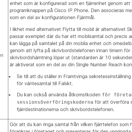
enhet som är konfigurerad som en fjärrenhet genom att 
programknappen på Cisco IP Phone. Den associeras m
som en del av konfigurationen Fjärrmål.
I likhet med alternativet Flytta till mobil är alternative
passar exemplet där du har ett mobilsamtal och precis an
kan lägga på samtalet på din mobila enhet och omedelb
genom att lyfta på skrivbordstelefonen innan timern för
en
skrivbordshämtning löper ut (standarden är 10 sekunder)
är aktiverat som en del av din Single Number Reach konf
Se till att du ställer in Framtvinga sekretessinställnin
för väntesamtal till Falskt.
Du kan också använda åtkomstkoden
för företa
för att överföra 
sessionsöverföringskoderna
fjärrdestinationerna och skrivbordstelefonen.
Gör att du kan ringa samtal från vilken fjärrtelefon som 
förankras i företaget och presenteras för den uppringd