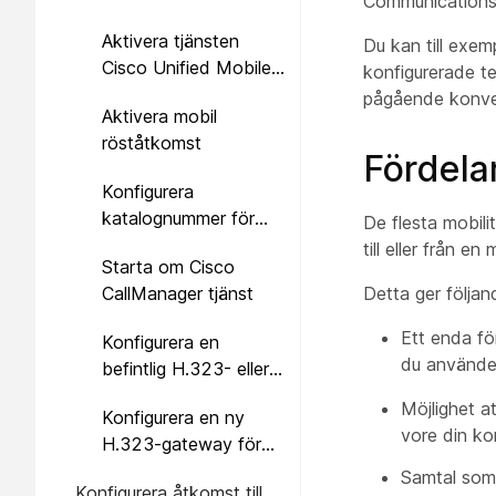
Communications 
Aktivera tjänsten
Du kan till exem
Cisco Unified Mobile
konfigurerade te
röståtkomst
pågående konver
Aktivera mobil
röståtkomst
Fördela
Konfigurera
katalognummer för
De flesta mobili
mobil röståtkomst
till eller från e
Starta om Cisco
CallManager tjänst
Detta ger följan
Ett enda fö
Konfigurera en
du använder
befintlig H.323- eller
SIP-gateway för
Möjlighet a
Konfigurera en ny
Remote Access
vore din ko
H.323-gateway för
Remote Access
Samtal som 
Konfigurera åtkomst till