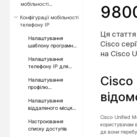
мобільності
9800
користувачів за
Конфігурації мобільності
допомогою масового
телефону IP
адміністрування
Ця стаття
Налаштування
Cisco сер
шаблону програмної
на Cisco 
клавіші для
Налаштування
мобільності
телефону IP для
мобільності
Cisco 
Налаштування
профілю
відом
віддаленого
Налаштування
призначення
віддаленого місця
призначення
Cisco Unified M
Настроювання
користувачам в
списку доступів
де вони перебу