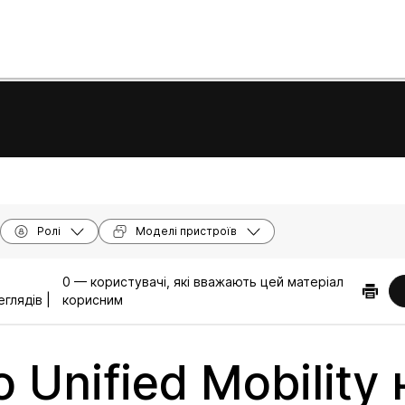
Ролі
Моделі пристроїв
0 — користувачі, які вважають цей матеріал
глядів |
корисним
o Unified Mobility 