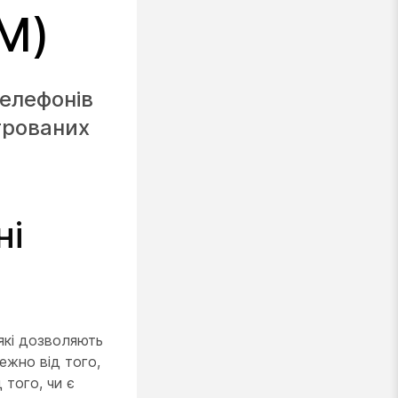
M)
телефонів
строваних
ні
 які дозволяють
ежно від того,
 того, чи є