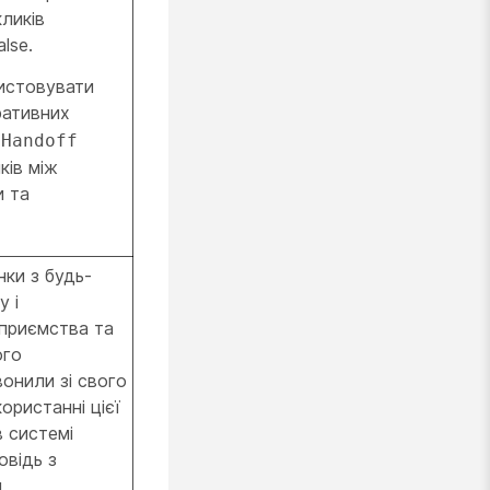
ликів
lse.
истовувати
ативних
 Handoff
ків між
и та
нки з будь-
у і
дприємства та
ого
вонили зі свого
ористанні цієї
в системі
овідь з
я