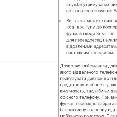
служби утримуваних вик
встановлено значення Fa
Ви також можете викор
до корпор
код доступу
функцій і коди
Session
для переадресації викли
віддаленими адресатам
настільним телефоном.
Дозволяє здійснювати дзві
якого віддаленого телефон
прив'язувати дзвінок до пі
представляти абоненту, як
викликають, так, ніби ви дз
офісного телефону. При вик
функції необхідно набрати 
інтерактивну голосову відп
мобільного пристрою. Післ