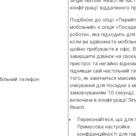
Single Number Reach як час
конфігурації віддаленого п
Подібною до опції «Перейт
мобільний» є опція «Посадк
роботи», яка підходить для
коли ви здійснюєте мобільн
щойно прибуваєте в офіс. 
завершити дзвінок на своє
пристрої та негайно віднов
піднявши свій настільний т
того, як закінчиться макси
більний телефон
очікування для посадки з мі
замовчуванням 10 секунд). 
включена в конфігурації Sin
Reach.
Переконайтеся, що для 
Примусова настройка
конфіденційності для п