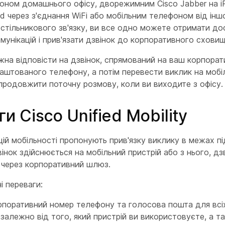
фоном домашнього офісу, дворежимним Cisco Jabber на i
id через з'єднання WiFi або мобільним телефоном від інш
стільникового зв'язку, ви все одно можете отримати до
омунікацій і прив'язати дзвінок до корпоративного сховищ
на відповісти на дзвінок, спрямований на ваш корпорат
аштованого телефону, а потім перевести виклик на мобі
родовжити поточну розмову, коли ви виходите з офісу.
и Cisco Unified Mobility
цій мобільності пропонують прив'язку виклику в межах п
вінок здійснюється на мобільний пристрій або з нього, дз
 через корпоративний шлюз.
і переваги:
поративний номер телефону та голосова пошта для всіх
незалежно від того, який пристрій ви використовуєте, а т