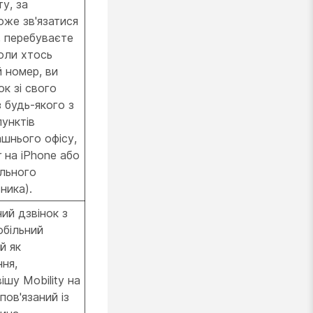
у, за
же зв'язатися
, перебуваєте
Коли хтось
 номер, ви
ок зі свого
 будь-якого з
унктів
шнього офісу,
 на iPhone або
ільного
ника).
ий дзвінок з
обільний
й як
ня,
шу Mobility на
пов'язаний із