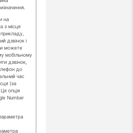
тина
ризначення.
и на
а з місця
 прикладу,
ий дзвінок і
Ви можете
му мобільному
ити дзвінок,
елефон до
мальний час
сця (за
Ця опція
gle Number
параметра
араметра