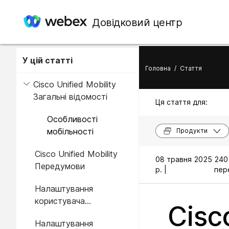
Довідковий центр
У цій статті
Головна
/
Стаття
Cisco Unified Mobility
Загальні відомості
Ця стаття для:
Особливості
мобільності
Продукти
Cisco Unified Mobility
08 травня 2025
240
Передумови
р. |
пере
Налаштування
користувача
Cisc
мобільності
Налаштування