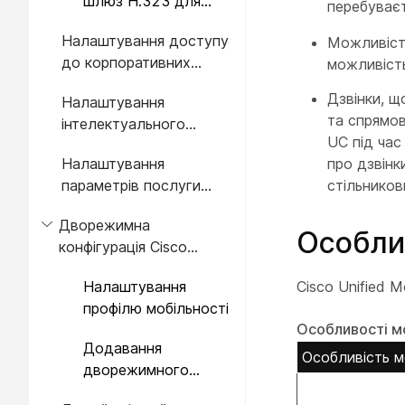
шлюз H.323 для
перебуваєт
Remote Access
Налаштування доступу
Можливість
до корпоративних
можливість
функцій
Дзвінки, щ
Налаштування
та спрямов
інтелектуального
UC під час
керування сеансами
Налаштування
про дзвінк
параметрів послуги
стільников
мобільності
Дворежимна
Особли
конфігурація Cisco
Jabber
Налаштування
Cisco Unified M
профілю мобільності
Особливості м
Додавання
Особливість м
дворежимного
пристрою для Cisco