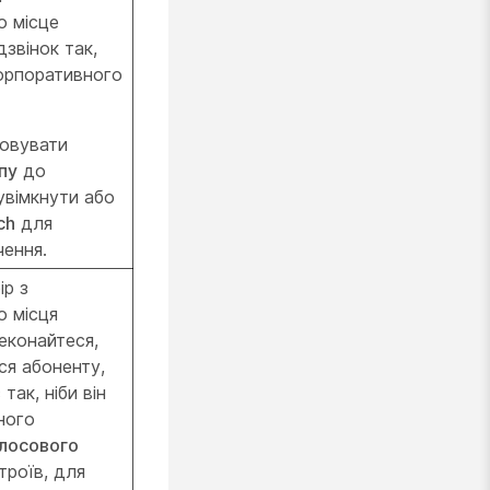
о місце
звінок так,
корпоративного
овувати
пу
до
увімкнути або
ch
для
чення.
ір з
о місця
реконайтеся,
ся абоненту,
так, ніби він
ного
лосового
троїв, для