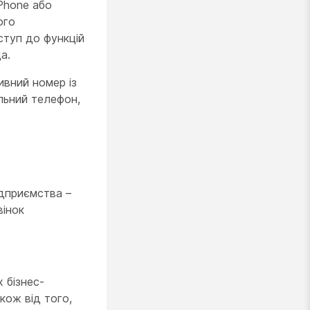
Phone або
ого
ступ до функцій
а.
ивний номер із
льний телефон,
ідприємства –
вінок
 бізнес-
акож від того,