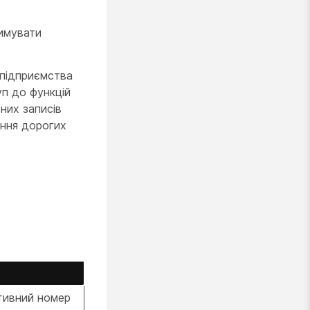
римувати
 підприємства
п до функцій
них записів
ення дорогих
тивний номер