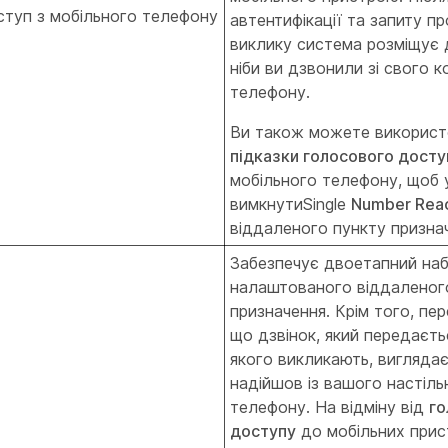
туп з мобільного телефону
автентифікації та запиту пр
виклику система розміщує д
ніби ви дзвонили зі свого 
телефону.
Ви також можете використ
підказки голосового досту
мобільного телефону, щоб 
вимкнутиSingle
Number Rea
віддаленого пункту призна
Забезпечує двоетапний наб
налаштованого віддаленог
призначення. Крім того, пе
що дзвінок, який передаєть
якого викликають, виглядає 
надійшов із вашого настіль
телефону. На відміну від
го
доступу
до мобільних прис