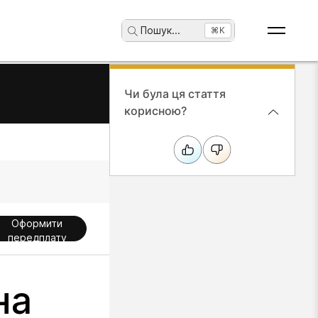
Пошук
...
⌘K
Чи була ця стаття
корисною?
Оформити
передплату
на