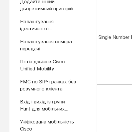
Додайте інший
Jabber
дворежимний пристрій
Налаштування
ідентичності
мобільності
Single Number
Налаштування номера
передачі
Потік дзвінків Cisco
Unified Mobility
FMC по SIP-транках без
розумного клієнта
Вхід і вихід із групи
Hunt для мобільних
пристроїв, інтегрованих
Уніфікована мобільність
у оператора
Cisco