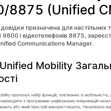
/8875 (Unified C
 довідки призначена для настільних 
ії 9800 і відеотелефонів 8875, зареє
Unified Communications Manager.
Unified Mobility Загаль
ості
obility пропонує набір функцій, пов'язаних із мобільністю,
заємодіяти з програмами уніфікованих комунікацій незал
вають або який пристрій використовують. Незалежно від