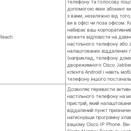
телефону та голосову пошт
допомогою яких абонент мо
з вами, незалежно від того
ви в офісі чи поза офісом. 
набирає ваш корпоративний
 Reach
можете відповісти на дзвін
настільного телефону або з
налаштованих віддалених п
(наприклад, телефону дома
дворежимного Cisco Jabber
клієнта Android і навіть моб
телефону іншого постачаль
Дозволяє перевести активн
настільного телефону на м
пристрій, який налаштовани
віддалений пункт призначен
натиснувши програмну клаві
вашому Cisco IP Phone. Він 