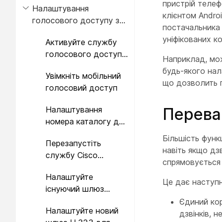
пристрій теле
Налаштування
клієнтом Andro
голосового доступу з
постачальника 
мобільного телефону
уніфікованих к
Активуйте службу
голосового доступу
Наприклад, мож
Cisco Unified Mobile
будь-якого нал
Увімкніть мобільний
що дозволить п
голосовий доступ
Налаштування
Переваг
номера каталогу для
мобільного
Більшість функ
Перезапустіть
голосового доступу
навіть якщо дз
службу Cisco
спрямовується
CallManager
Налаштуйте
Це дає наступн
існуючий шлюз
H.323 або SIP для
Єдиний кор
Налаштуйте новий
Remote Access
дзвінків, 