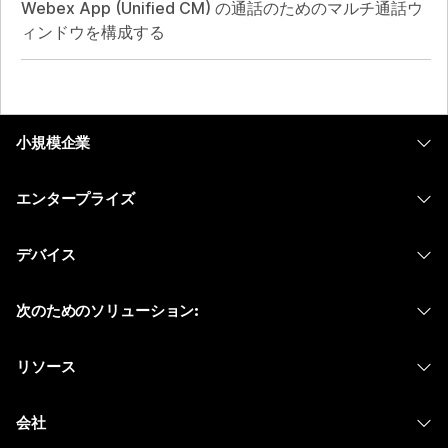
Webex App (Unified CM) の通話のためのマルチ通話ウ
ィンドウを構成する
小規模企業
価格
エンタープライズ
Webex アプリ
Webex スイート
デバイス
Meetings
Calling
ヘッドセット
Calling
次のためのソリューション:
Meetings
カメラ
メッセージング
教育
メッセージング
リソース
Desk シリーズ
画面共有
ヘルスケア
Slido
ダウンロード
Room シリーズ
会社
行政
ウェビナー
テストミーティングに参加