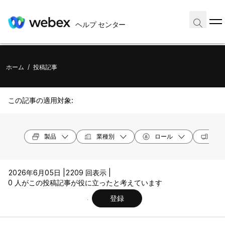
ヘルプ センター
ホーム
/
投稿記事
この記事の適用対象:
製品
業種別
ロール
オペ
2026年6月05日 |
2209 回表示 |
0 人がこの投稿記事が役に立ったと考えています
登録