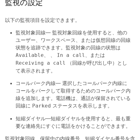
監視の設定
以下の監視項目を設定できます。
監視対象回線
— 監視対象回線を使用すると、他の
ユーザー、ワークスペース、または仮想回線の回線
状態を追跡できます。監視対象の回線の状態は
、 、
、または
Available
In a call
（回線が呼び出し中）とし
Receiving a call
て表示されます。
コールパーク内線
— 選択したコールパーク内線に
コールをパークして取得するためのコールパーク内
線を追加します。電話機は、通話が保留されている
回線に
ステータスを表示します。
Parked
短縮ダイヤル
—短縮ダイヤルを使用すると、最も重
要な連絡先にすぐに電話をかけることができます。
監視対象回線、保留中の内線番号、短縮ダイヤル番号を含