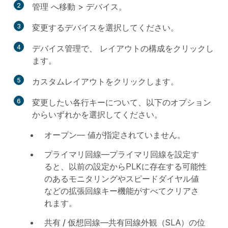
2
管理
へ移動 >
デバイス
。
3
変更するデバイスを選択してください。
4
デバイス管理
で、
レイアウトの構成
をクリックし
ます。
5
カスタムレイアウト
をクリックします。
6
変更したい各行キーについて、以下のオプション
からいずれかを選択してください。
オープン
— 値が指定されていません。
プライマリ回線
—プライマリ回線を設定す
ると、以前の設定からPLKに存在する可能性
のあるモニタリングやスピードダイヤル値
などの拡張回線キー機能がすべてクリアさ
れます。
共有 / 仮想回線
—共有回線外観（SLA）の位