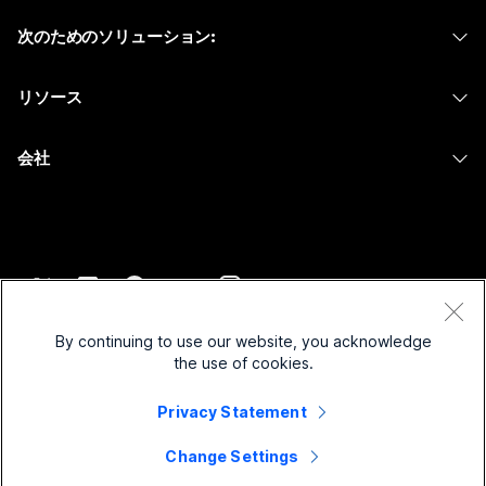
ヘッドセット
Calling
次のためのソリューション:
Meetings
カメラ
メッセージング
教育
メッセージング
リソース
Desk シリーズ
画面共有
ヘルスケア
Slido
ダウンロード
Room シリーズ
会社
行政
ウェビナー
テストミーティングに参加
Board シリーズ
Cisco
財務
Events
オンラインクラス
Phone シリーズ
サポートへお問い合わせ
スポーツとエンターテインメント
Contact Center
インテグレーション
アクセサリ
セールスに問い合わせ
フロントライン
CPaaS
アクセシビリティ
利用規約
Webex Blog
非営利
セキュリティ
By continuing to use our website, you acknowledge
インクルージョン
プライバシーステートメント
the use of cookies.
Webex ソート リーダーシップ
スタートアップ
Control Hub
クッキー
ライブ & オンデマンド ウェビナー
Privacy Statement
Webex Merch Store
商標
ハイブリッド ワーク
Webex Community
©
2026
Cisco and/or its affiliates. All rights reserved.
キャリア
Change Settings
Webex Developers