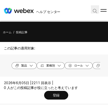
ヘルプ センター
ホーム
/
投稿記事
この記事の適用対象:
製品
業種別
ロール
デバ
2026年6月05日 |
2211 回表示 |
0 人がこの投稿記事が役に立ったと考えています
登録