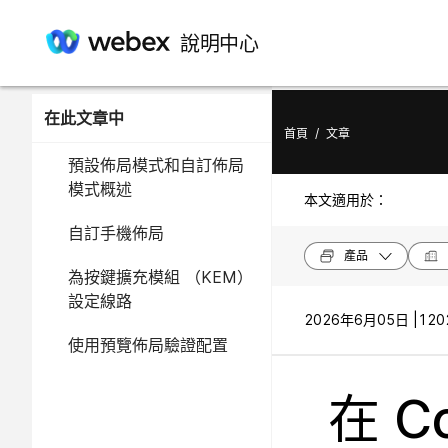
說明中心
在此文章中
首頁
/
文章
預設佈局模式和自訂佈局
模式概述
本文適用於：
自訂手機佈局
產品
為按鍵擴充模組 （KEM）
設定線路
2026年6月05日 |
120
使用預覽佈局驗證配置
在 Co