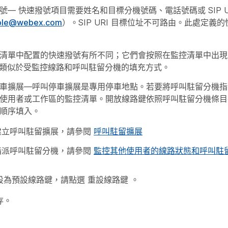
號
— 快速撥號項目需要姓名和目標分機號碼、電話號碼或 SIP UR
ple@webex.com
）。SIP URI 目標位址不可路由。此處定義
清單中配置的快速撥號有所不同；它們會按照在監控清單中出現
，類似於受監控線路和呼叫駐留分機的填充方式。
車擴展
—呼叫停車擴展是專用停車地點。若要將呼叫駐留分機指
使用者或工作區的監控清單。開放線路鍵依照呼叫駐留分機條目
順序填入。
建立呼叫駐留擴展，請參閱
呼叫駐留擴展
指派呼叫駐留分機，請參閱
監控其他使用者的線路狀態和呼叫駐
設為預設線路鍵，請點選
重設線路鍵
。
存
。