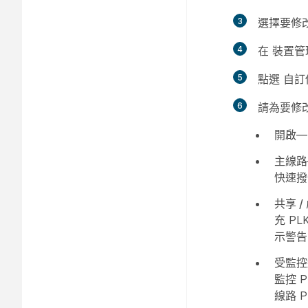
3
選擇要修
4
在
裝置管
5
點選
自訂
6
請為要修
開啟
—
主線路
快速撥
共享 /
充 P
示警告
受監控
監控 
線路 