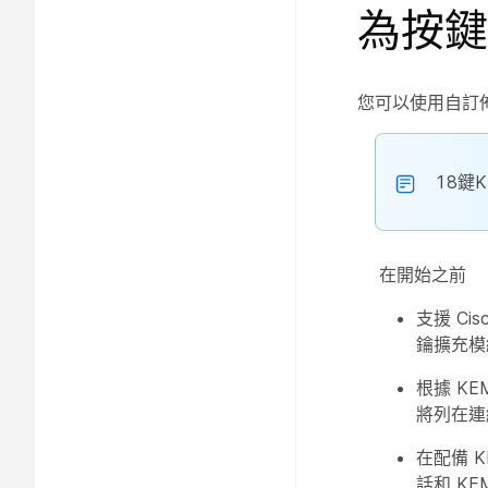
為按鍵
您可以使用自訂
18鍵
在開始之前
支援 Cis
鑰擴充模組
根據 KE
將列在連
在配備 
話和 K