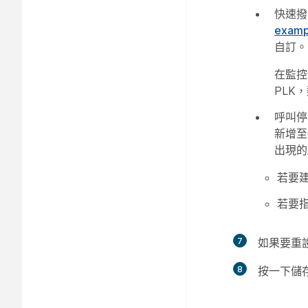
快速撥
exam
自訂。
在監控
PLK
呼叫停
新增至
出現的
若要
若要
7
如果要重
8
按一下
儲