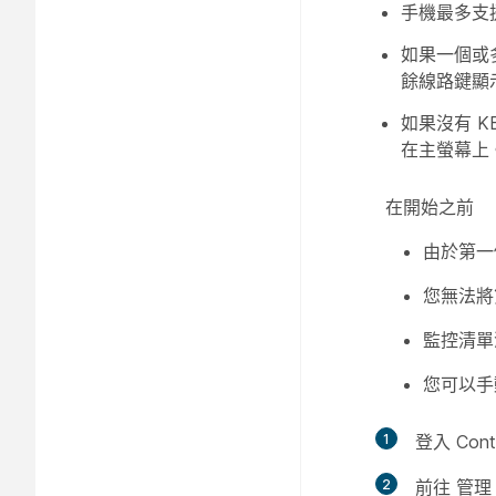
手機最多支援
如果一個或
餘線路鍵顯示
如果沒有 
在主螢幕上
在開始之前
由於第一
您無法將
監控清單
您可以手
1
登入 Cont
2
前往
管理