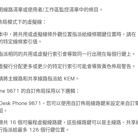
用線路清單或使用者/工作區監控清單中的條目。
訂佈局模式下的虛擬線：
本中，將共用或虛擬線條外觀位置指派給線條關鍵位置時，請在
的特定線條索引值。
指派相同的共用或虛擬行索引會導致同一行出現在每個行鍵上。
虛擬行分配更多或更少的特定行索引可能會導致黃色佈局警告。
請將主線路和共享線路指派給 KEM。
 Phone 9871 的自訂佈局採用以下邏輯：
co Desk Phone 9871，您可以使用自訂佈局線路鍵來設定來
組。
總共 16 個可編程虛擬線路鍵，這些線路鍵可以是主線路、共
 行指派給最多 128 個行鍵位置。