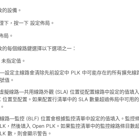
改的設備。
理
下，按一下
設定佈局
。
佈局
。
改的每個線路鍵選擇以下選項之一：
 未指定值。
—設定主線路會清除先前設定中 PLK 中可能存在的所有擴充
號值。
 虛擬線路
—共用線路外觀 (SLA) 位置從配置線路中設定的值填入
LK 位置至配置。如果配置行清單中的 SLA 數量超過佈局中可
。
線路
—監控 (BLF) 位置會根據監控清單中設定的值填入。監
PLK，然後填入 Open PLK。如果監控清單中的監控線路條目
PLK 數，則會顯示警告。