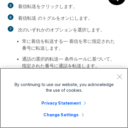
5
着信転送
をクリックします。
6
着信転送
のトグルをオンにします。
7
次のいずれかのオプションを選択します。
常に着信を転送する
— 着信を常に指定された
番号に転送します。
通話の選択的転送
— 条件ルールに基づいて、
指定された番号に通話を転送します。
By continuing to use our website, you acknowledge
通話転送を選択した場合、通
the use of cookies.
話転送を有効にするには、少
なくとも1つの転送ルールを
Privacy Statement
適用する必要があります。
Change Settings
モードによる通話転送
— 動作モードに基づい