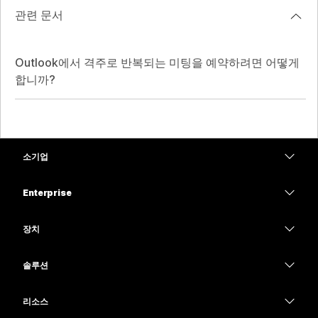
관련 문서
Outlook에서 격주로 반복되는 미팅을 예약하려면 어떻게
합니까?
소기업
가격
Enterprise
Webex 앱
Webex Suite
장치
Meetings
Calling
헤드셋
Calling
솔루션
Meetings
카메라
교육
메시징
메시징
리소스
Desk 시리즈
의료 서비스