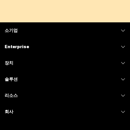
소기업
가격
Enterprise
Webex 앱
Webex Suite
장치
Meetings
Calling
헤드셋
Calling
솔루션
Meetings
카메라
메시징
교육
메시징
리소스
Desk 시리즈
화면 공유
의료 서비스
Slido
다운로드
Room 시리즈
회사
정부
Webinars
테스트 미팅 참여하기
Board 시리즈
Cisco
재무
이벤트
온라인 학습