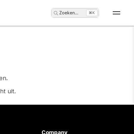
Zoeken
...
⌘K
en.
t uit.
Company