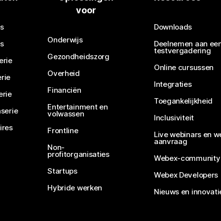
voor
Een vraag verzenden
s
Downloads
Onderwijs
s
Deelnemen aan ee
testvergadering
Gezondheidszorg
erie
Online cursussen
Overheid
rie
Integraties
Financiën
erie
Toegankelijkheid
Entertainment en
serie
volwassen
Inclusiviteit
ires
Frontline
Live webinars en w
aanvraag
Non-
profitorganisaties
Webex-community
Startups
Webex Developers
Hybride werken
Nieuws en innovati