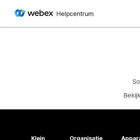
Helpcentrum
So
Bekij
Klein
Organisatie
Appar