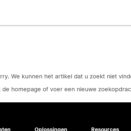
rry. We kunnen het artikel dat u zoekt niet vind
k de homepage of voer een nieuwe zoekopdrach
Start
aten
Oplossingen
Resources
Hebt u een antwoord nodig?