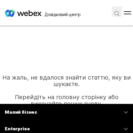
Довідковий центр
На жаль, не вдалося знайти статтю, яку ви
шукаєте.
Перейдіть на головну сторінку або
виконайте пошук знову.
Малий бізнес
Тарифи
Головна
Enterprise