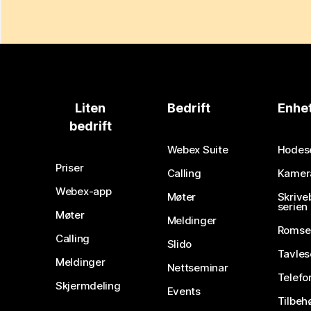
Liten
Bedrift
Enhe
bedrift
Webex Suite
Hodes
Priser
Calling
Kamer
Webex-app
Møter
Skrive
serien
Møter
Meldinger
Romse
Calling
Slido
Tavles
Meldinger
Nettseminar
Telefo
Skjermdeling
Events
Tilbeh