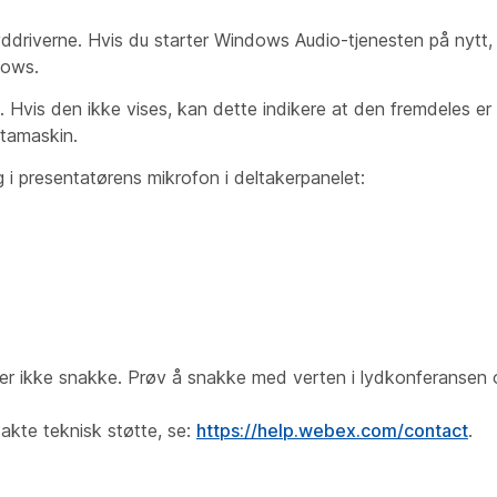
lyddriverne. Hvis du starter Windows Audio-tjenesten på nytt, 
dows.
Hvis den ikke vises, kan dette indikere at den fremdeles er i
atamaskin.
 i presentatørens mikrofon i deltakerpanelet:
er ikke snakke. Prøv å snakke med verten i lydkonferansen o
takte teknisk støtte, se:
https://help.webex.com/contact
.