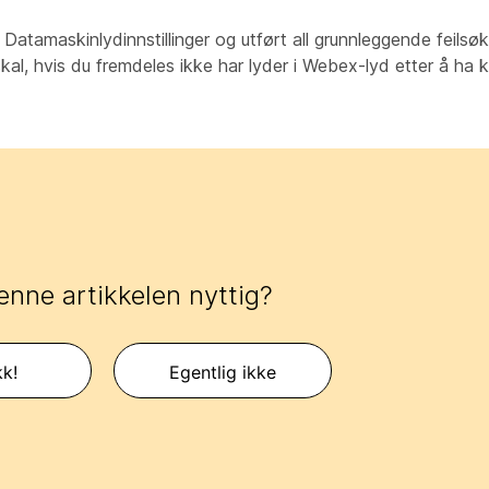
t
Datamaskinlydinnstillinger
og utført all grunnleggende feilsø
, hvis du fremdeles ikke har lyder i Webex-lyd etter å ha kli
enne artikkelen nyttig?
kk!
Egentlig ikke