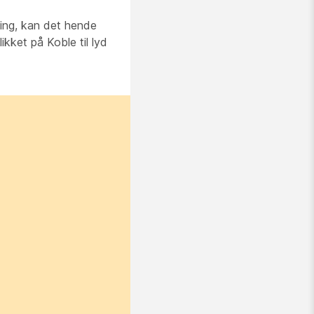
king, kan det hende
kket på Koble til lyd