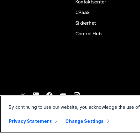
Kontaktsenter
CPaaS
Sikkerhet
Control Hub
©
2026
Cisco og/eller tilknyttede selskaper. Med enerett.
By continuing to use our website, you acknowledge the use of
Privacy Statement
Change Settings