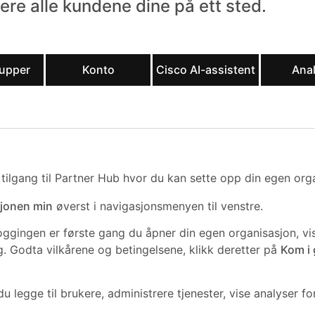
re alle kundene dine på ett sted.
upper
Konto
Cisco AI-assistent
Ana
u tilgang til Partner Hub hvor du kan sette opp din egen org
sjonen min
øverst i navigasjonsmenyen til venstre.
gingen er første gang du åpner din egen organisasjon, vis
Godta vilkårene og betingelsene, klikk deretter på
Kom i
u legge til brukere, administrere tjenester, vise analyser fo