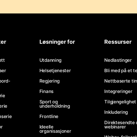
ter
Løsninger for
Ressurser
tt
Utdanning
Nedlastinger
aer
Helsetjenester
Bli med på et 
bord-
Regjering
Nettbaserte ti
Finans
Integreringer
rie
Sport og
Tilgjengelighet
erie
underholdning
Inkludering
nserie
Frontline
Direktesendte 
ør
Ideelle
webinarer
organisasjoner