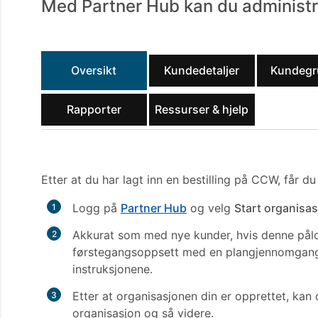
Med Partner Hub kan du administre
Oversikt
Kundedetaljer
Kundegr
Rapporter
Ressurser & hjelp
Etter at du har lagt inn en bestilling på CCW, får d
Logg på
Partner Hub
og velg
Start organisa
Akkurat som med nye kunder, hvis denne pålog
førstegangsoppsett med en plangjennomgang. 
instruksjonene.
Etter at organisasjonen din er opprettet, kan d
organisasjon og så videre.