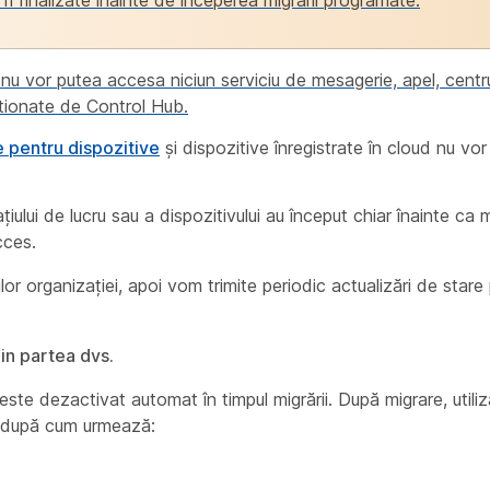
r fi finalizate înainte de începerea migrării programate.
ii nu vor putea accesa niciun serviciu de mesagerie, apel, cent
estionate de Control Hub.
pentru dispozitive
și dispozitive înregistrate în cloud nu vo
iului de lucru sau a dispozitivului au început chiar înainte ca 
cces.
or organizației, apoi vom trimite periodic actualizări de stare
in partea dvs.
te dezactivat automat în timpul migrării. După migrare, utiliz
 după cum urmează: