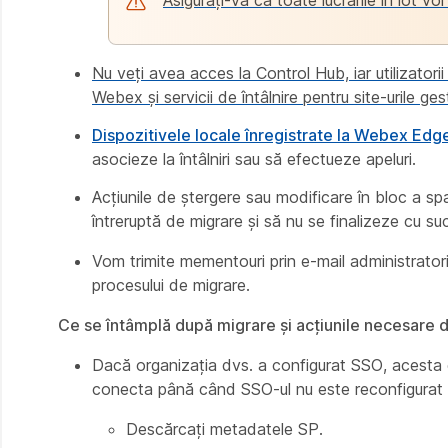
Asigurați-vă că toate lucrările în lot vo
Nu veți avea acces la Control Hub, iar utilizator
Webex și servicii de întâlnire pentru site-urile g
Dispozitivele locale înregistrate la
Webex Edge 
asocieze la întâlniri sau să efectueze apeluri.
Acțiunile de ștergere sau modificare în bloc a spaț
întreruptă de migrare și să nu se finalizeze cu su
Vom trimite mementouri prin e-mail administratoril
procesului de migrare.
Ce se întâmplă după migrare și acțiunile necesare d
Dacă organizația dvs. a configurat SSO, acesta es
conecta până când SSO-ul nu este reconfigurat
Descărcați metadatele SP.