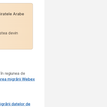
iratele Arabe
estea devin
 în regiunea de
area migrării Webex
grării datelor de