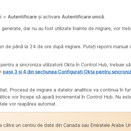
i
>
Autentificare
și activare
Autentificare unică
.
generate, dar nu au fost utilizate înainte de migrare, vor tre
men de până la 24 de ore după migrare. Puteți reporni manual d
pentru a sincroniza utilizatorii Okta în Control Hub, trebuie s
în
pașii 3 și 4 din secțiunea Configurați Okta pentru sincroniz
iat. Procesul de migrare a datelor analitice va continua în f
alitice vor începe să apară incremental în Control Hub. Nu est
tele vor reapărea automat.
a către un centru de date din Canada sau Emiratele Arabe Un