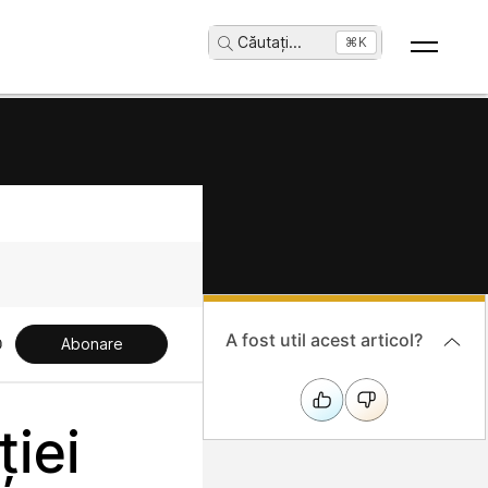
Căutați
...
⌘K
A fost util acest articol?
Abonare
ției