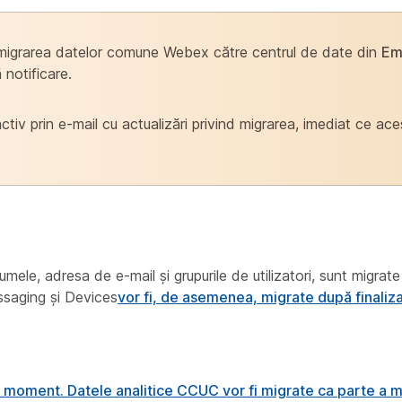
migrarea datelor comune Webex către centrul de date din
Em
notificare.
iv prin e-mail cu actualizări privind migrarea, imediat ce ac
ele, adresa de e-mail și grupurile de utilizatori, sunt migrate
ssaging și Devices
vor fi, de asemenea, migrate după finaliz
t moment. Datele analitice CCUC vor fi migrate ca parte a mi