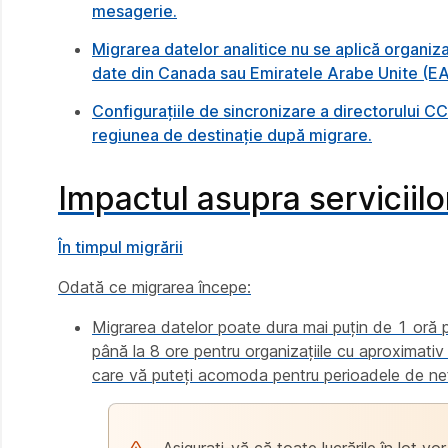
mesagerie.
Migrarea datelor analitice nu se aplică organiz
date din Canada sau Emiratele Arabe Unite (EA
Configurațiile de sincronizare a directorului CC
regiunea de destinație după migrare.
Impactul asupra serviciil
În timpul migrării
Odată ce migrarea începe:
Migrarea datelor poate dura mai puțin de 1 oră p
până la 8 ore pentru organizațiile cu aproximativ
care vă puteți acomoda pentru perioadele de ne