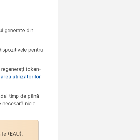
bui generate din
ispozitivele pentru
ă regenerați token-
area utilizatorilor
undal timp de până
e necesară nicio
ite (EAU).