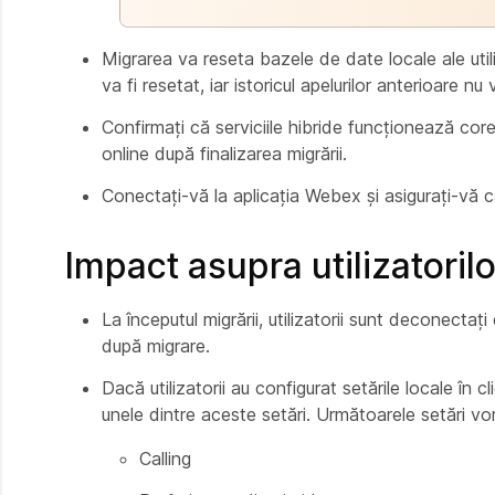
Migrarea va reseta bazele de date locale ale utili
va fi resetat, iar istoricul apelurilor anterioare nu 
Confirmați că serviciile hibride funcționează cor
online după finalizarea migrării.
Conectați-vă la aplicația Webex și asigurați-vă 
Impact asupra utilizatorilor
La începutul migrării, utilizatorii sunt deconectaț
după migrare.
Dacă utilizatorii au configurat setările locale în c
unele dintre aceste setări. Următoarele setări vor 
Calling