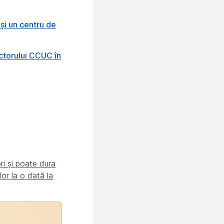
 și un centru de
ectorului CCUC în
ri și poate dura
or la o dată la