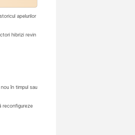
toricul apelurilor
ori hibrizi revin
 nou în timpul sau
să reconfigureze