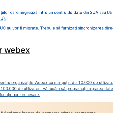
ațiilor care migrează între un centru de date din SUA sau UE
U).
UC nu vor fi migrate. Trebuie să furnizați sincronizarea dir
or webex
entru organizațiile Webex cu mai puțin de 10.000 de utilizato
 100.000 de utilizatori. Vă rugăm să programați migrarea datel
funcționare necesare.