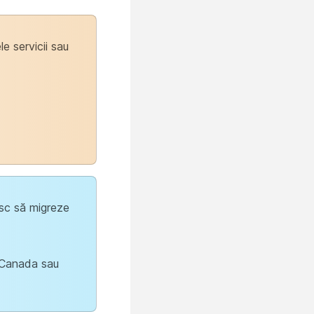
e servicii sau
esc să migreze
n Canada sau