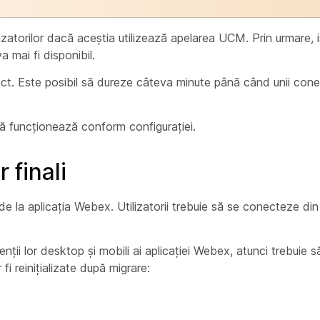
zatorilor dacă aceștia utilizează apelarea UCM. Prin urmare, is
va mai fi disponibil.
ect. Este posibil să dureze câteva minute până când unii conect
că funcționează conform configurației.
 finali
i de la aplicația Webex. Utilizatorii trebuie să se conecteze din
lienții lor desktop și mobili ai aplicației Webex, atunci trebuie 
fi reinițializate după migrare: