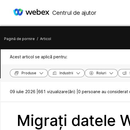
Centrul de ajutor
Pagină de pornire
/
Articol
Acest articol se aplică pentru:
Produse
Industrii
Roluri
09 iulie 2026 |
661 vizualizare(ări) |
0 persoane au considerat c
Migrați datele 