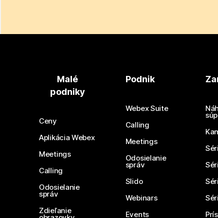
Malé
Podnik
Za
podniky
Webex Suite
Náh
súp
Ceny
Calling
Ka
Aplikácia Webex
Meetings
Sér
Meetings
Odosielanie
správ
Sér
Calling
Slido
Sér
Odosielanie
správ
Webinars
Sér
Zdieľanie
Events
Prí
obrazovky