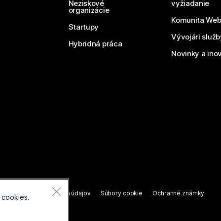
Neziskové
vyžiadanie
organizácie
Komunita We
Startupy
Vývojári služ
Hybridná práca
Novinky a ino
áva vyhradené.
nie o ochrane osobných údajov
Súbory cookie
Ochranné známky
 cookies.