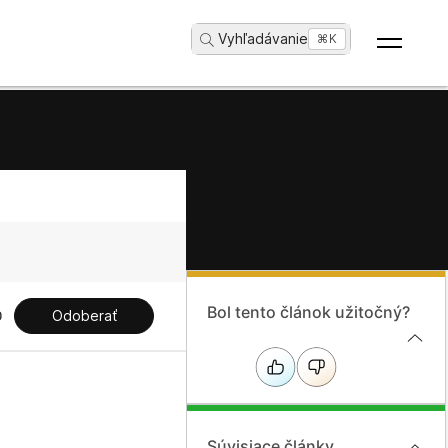
Vyhľadávanie
...
⌘K
Bol tento článok užitočný?
Odoberať
Súvisiace články