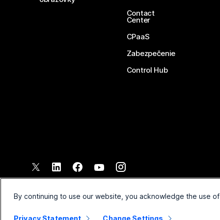
Contact
Center
CPaaS
Zabezpečenie
Control Hub
©
2026
Spoločnosť Cisco a jej pridružené spoločnosti. Všetky pr
Zmluvné podmienky
Vyhláse
By continuing to use our website, you acknowledge the use of
Privacy Statement
Change Settings