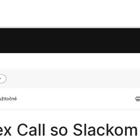
užitočné
x Call so Slackom