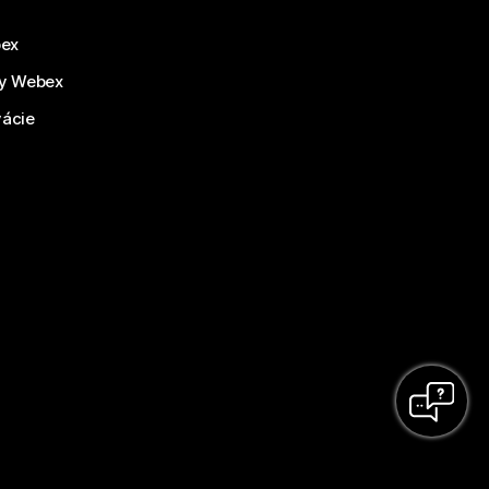
bex
by Webex
vácie