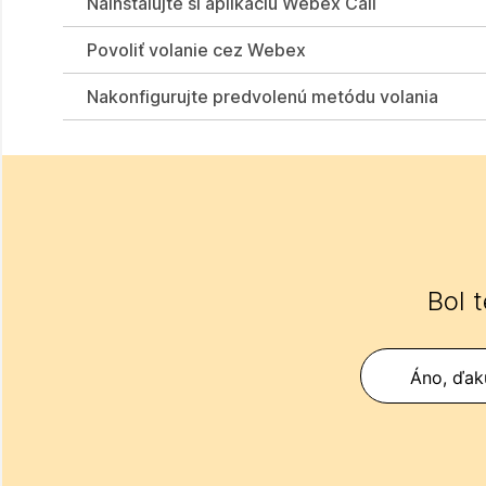
Nainštalujte si aplikáciu Webex Call
Povoliť volanie cez Webex
Nakonfigurujte predvolenú metódu volania
Bol 
Áno, ďak