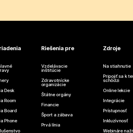
riadenia
Riešenia pre
Zdroje
lavné
Vzdelávacie
Na stiahnutie
ravy
inštitúcie
Pripojiť sa k t
mery
Zdravotnícke
schôdzi
organizácie
ia Desk
Online lekcie
Štátne orgány
ia Room
Integrácie
Financie
ia Board
Prístupnosť
Šport a zábava
ia Phone
Inkluzívnosť
Prvá línia
slušenstvo
Webináre naži