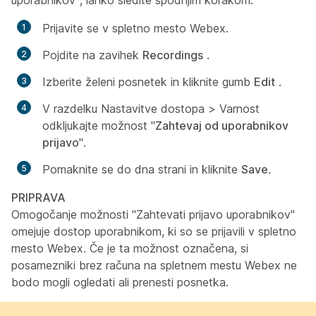
uporabnikov", lahko sledite spodnjim korakom:
Prijavite se v spletno mesto Webex.
Pojdite na zavihek
Recordings
.
Izberite želeni posnetek in kliknite gumb
Edit
.
V razdelku
Nastavitve dostopa
>
Varnost
odkljukajte možnost "
Zahtevaj od uporabnikov
prijavo
".
Pomaknite se do dna strani in kliknite
Save
.
PRIPRAVA
Omogočanje možnosti "Zahtevati prijavo uporabnikov"
omejuje dostop uporabnikom, ki so se prijavili v spletno
mesto Webex. Če je ta možnost označena, si
posamezniki brez računa na spletnem mestu Webex ne
bodo mogli ogledati ali prenesti posnetka.