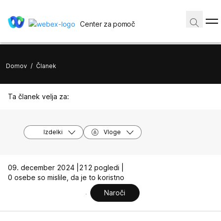
Center za pomoč
Domov
/
Članek
Ta članek velja za:
Izdelki
Vloge
09. december 2024 |
212 pogledi |
0 osebe so mislile, da je to koristno
Naroči