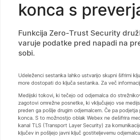
konca s preverj
Funkcija Zero-Trust Security druž
varuje podatke pred napadi na pre
sobi.
Udeleženci sestanka lahko ustvarijo skupni šifrirni 
more dostopati do ključa sestanka. Za več informacij
Medijski tokovi, ki tečejo od odjemalca do strežniko
zagotovi omrežne posnetke, ki vključujejo vse medij
preden ga pošlje drugim odjemalcem. Če pa podjetja 
konca. S to možnostjo oblak Webex ne dešifrira medi
kanal TLS (Transport Layer Security) za komunikacij
ključev in pošljejo javni ključ gostiteljevemu odjemalcu