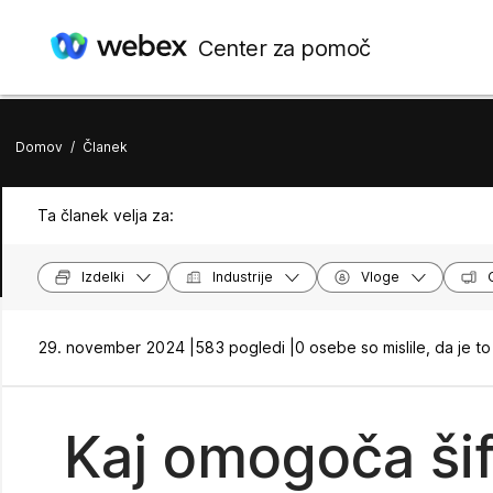
Center za pomoč
Domov
/
Članek
Ta članek velja za:
Izdelki
Industrije
Vloge
29. november 2024 |
583 pogledi |
0 osebe so mislile, da je to
Kaj omogoča šif