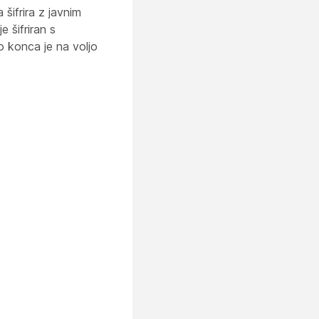
šifrira z javnim
e šifriran s
 konca je na voljo