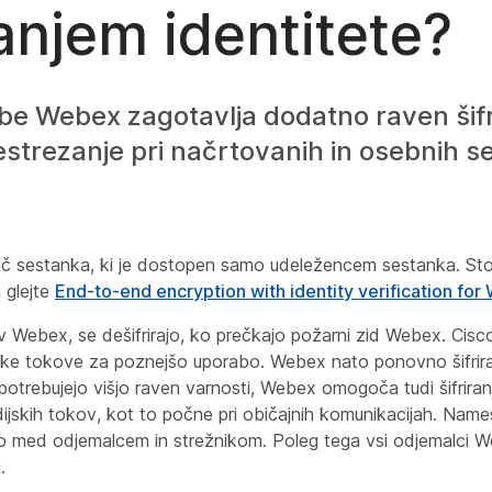
anjem identitete?
be Webex zagotavlja dodatno raven šifri
strezanje pri načrtovanih in osebnih s
ključ sestanka, ki je dostopen samo udeležencem sestanka. S
 glejte
End-to-end encryption with identity verification fo
v Webex, se dešifrirajo, ko prečkajo požarni zid Webex. Cisc
ske tokove za poznejšo uporabo. Webex nato ponovno šifrira
potrebujejo višjo raven varnosti, Webex omogoča tudi šifrira
jskih tokov, kot to počne pri običajnih komunikacijah. Name
o med odjemalcem in strežnikom. Poleg tega vsi odjemalci W
.