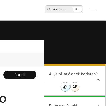
Iskanje
...
⌘K
Ali je bil ta članek koristen?
Naroči
do
Povezani članki