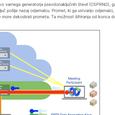
fsko varnega generatorja psevdonaključnih števil (CSPRNG), ga 
ključ pošlje nazaj odjemalcu. Promet, ki ga ustvarijo odjemalci, j
 more dekodirati prometa. Ta možnost šifriranja od konca do