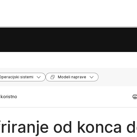
Operacijski sistemi
Modeli naprave
 koristno
riranje od konca 