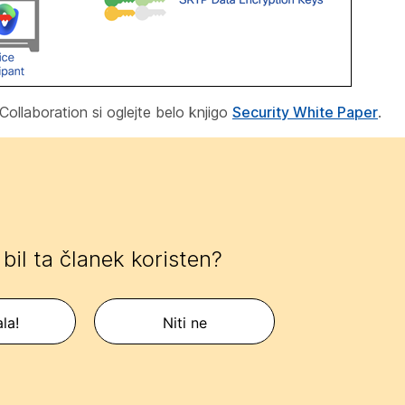
ollaboration si oglejte belo knjigo
Security White Paper
.
e bil ta članek koristen?
la!
Niti ne