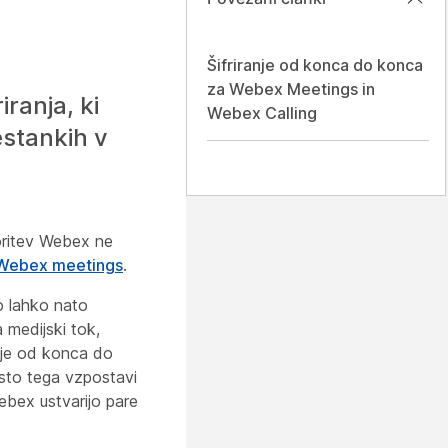
Šifriranje od konca do konca
za Webex Meetings in
ranja, ki
Webex Calling
estankih v
toritev Webex ne
r Webex meetings
.
o lahko nato
 medijski tok,
nje od konca do
sto tega vzpostavi
ebex ustvarijo pare