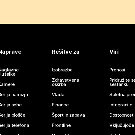
Naprave
Rešitve za
Viri
Naglavne
Izobrazba
Prenosi
slušalke
Zdravstvena
Pridružite 
Kamere
oskrba
sestanku
Serija namizja
Vlada
Spletna pre
Serija sobe
Finance
Integracije
Serija plošče
Šport in zabava
Dostopnost
Serija telefona
Frontline
Vključujoče