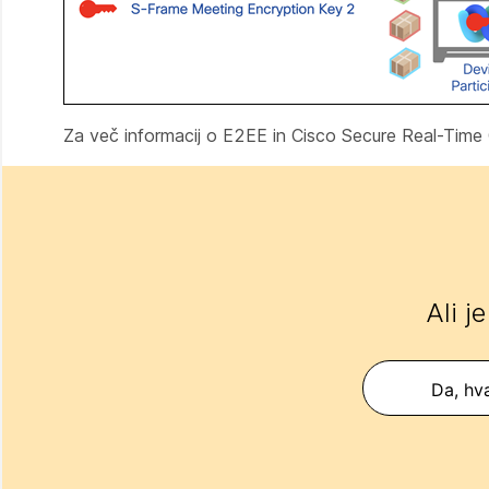
Za več informacij o E2EE in Cisco Secure Real-Time C
Ali j
Da, hva