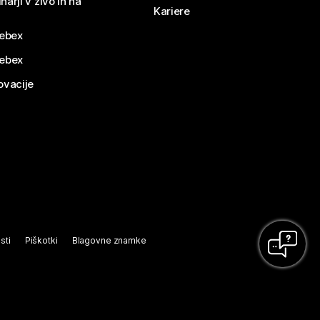
narji v živo in na
Kariere
ebex
Webex
ovacije
sti
Piškotki
Blagovne znamke