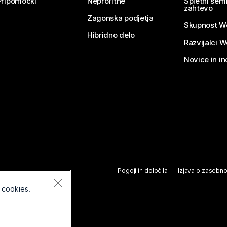
Pripomočki
Neprofitne
Spletni semi
zahtevo
Zagonska podjetja
Skupnost W
Hibridno delo
Razvijalci 
Novice in in
Pogoji in določila
Izjava o zasebno
 cookies.