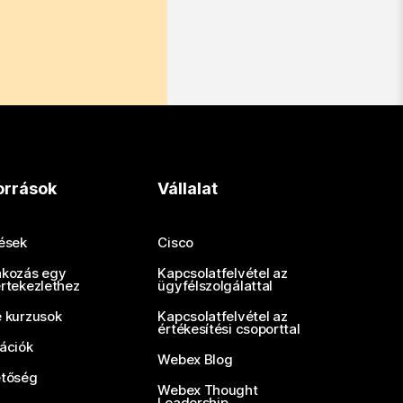
orrások
Vállalat
tések
Cisco
akozás egy
Kapcsolatfelvétel az
értekezlethez
ügyfélszolgálattal
e kurzusok
Kapcsolatfelvétel az
értékesítési csoporttal
rációk
Webex Blog
etőség
Webex Thought
Leadership