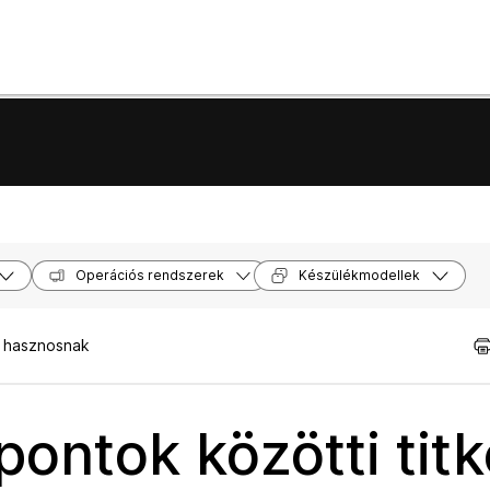
Operációs rendszerek
Készülékmodellek
t hasznosnak
pontok közötti titk