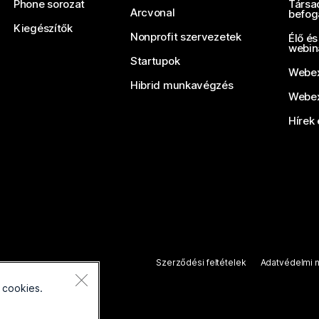
Phone sorozat
Társa
Arcvonal
befog
Kiegészítők
Nonprofit szervezetek
Élő és
webin
Startupok
Webex
Hibrid munkavégzés
Webex
Hírek 
Szerződési feltételek
Adatvédelmi n
 cookies.