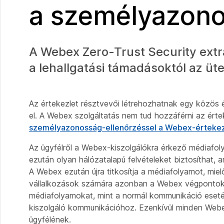
a személyazono
A Webex Zero-Trust Security extra 
a lehallgatási támadásoktól az üt
Az értekezlet résztvevői létrehozhatnak egy közös é
el. A Webex szolgáltatás nem tud hozzáférni az érte
személyazonosság-ellenőrzéssel a Webex-értekez
Az ügyfélről a Webex-kiszolgálókra érkező médiafoly
ezután olyan hálózatalapú felvételeket biztosíthat,
A Webex ezután újra titkosítja a médiafolyamot, mie
vállalkozások számára azonban a Webex végpontok köz
médiafolyamokat, mint a normál kommunikáció esetébe
kiszolgáló kommunikációhoz. Ezenkívül minden Webex 
ügyfélének.