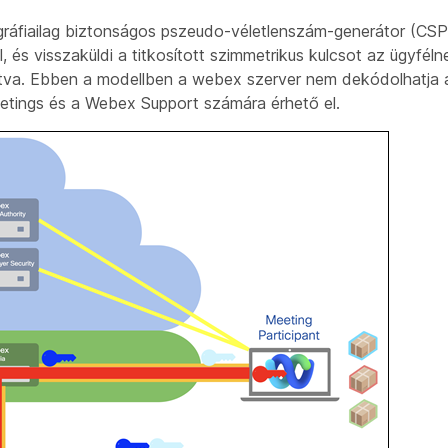
tográfiailag biztonságos pszeudo-véletlenszám-generátor (CS
al, és visszaküldi a titkosított szimmetrikus kulcsot az ügyféln
sítva. Ebben a modellben a webex szerver nem dekódolhatja 
etings és a Webex Support számára érhető el.