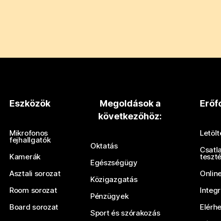
Eszközök
Megoldások a
Erőf
következőhöz:
Mikrofonos
Letöl
fejhallgatók
Oktatás
Csatl
Kamerák
teszt
Egészségügy
Asztali sorozat
Onlin
Közigazgatás
Room sorozat
Integ
Pénzügyek
Board sorozat
Elérh
Sport és szórakozás