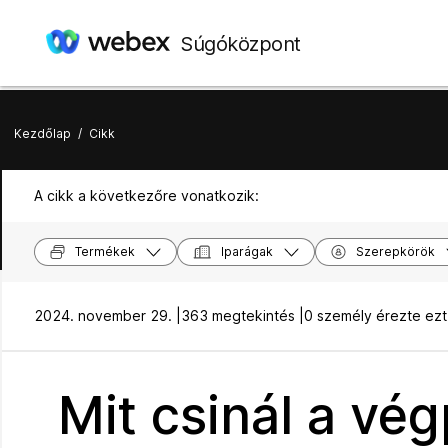
Súgóközpont
Kezdőlap
/
Cikk
A cikk a következőre vonatkozik:
Termékek
Iparágak
Szerepkörök
2024. november 29. |
363 megtekintés |
0 személy érezte ez
Mit csinál a vég