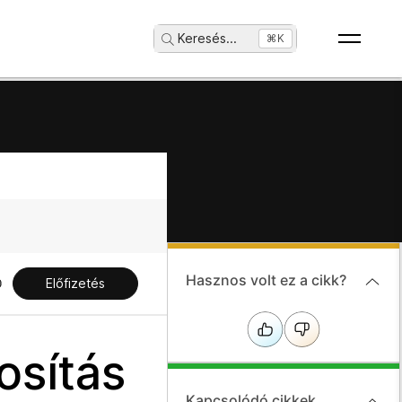
Keresés
...
⌘K
Hasznos volt ez a cikk?
Előfizetés
osítás
Kapcsolódó cikkek