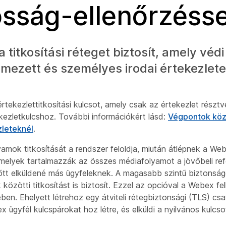
sság-ellenőrzésse
titkosítási réteget biztosít, amely véd
emezett és személyes irodai értekezlet
rtekezlettitkosítási kulcsot, amely csak az értekezlet részt
kezletkulcshoz. További információkért lásd:
Végpontok közö
leteknél
.
amok titkosítását a rendszer feloldja, miután átlépnek a We
 amelyek tartalmazzák az összes médiafolyamot a jövőbeli re
lőtt elküldené más ügyfeleknek. A magasabb szintű biztonság
ötti titkosítást is biztosít. Ezzel az opcióval a Webex fel
n. Ehelyett létrehoz egy átviteli rétegbiztonsági (TLS) csa
ügyfél kulcspárokat hoz létre, és elküldi a nyilvános kulcs