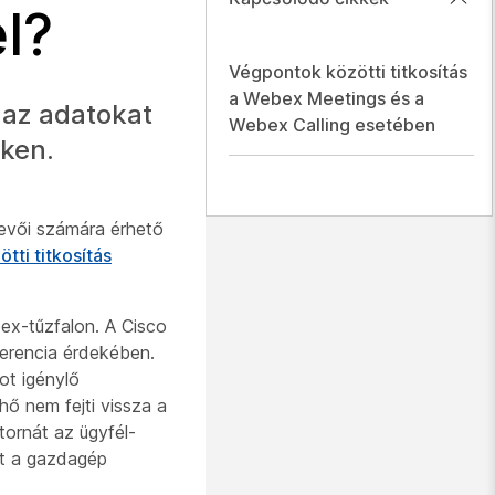
l?
Végpontok közötti titkosítás
a Webex Meetings és a
i az adatokat
Webex Calling esetében
eken.
vevői számára érhető
tti titkosítás
bex-tűzfalon. A Cisco
ferencia érdekében.
ot igénylő
hő nem fejti vissza a
tornát az ügyfél-
ot a gazdagép