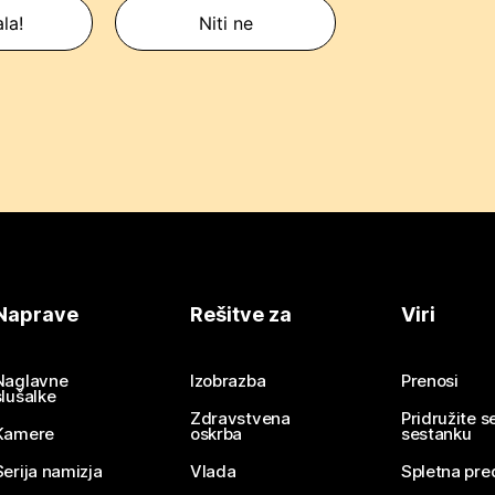
la!
Niti ne
Naprave
Rešitve za
Viri
Naglavne
Izobrazba
Prenosi
slušalke
Zdravstvena
Pridružite 
Kamere
oskrba
sestanku
Serija namizja
Vlada
Spletna pre