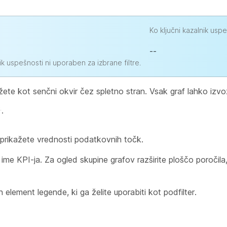
Ko ključni kazalnik uspe
--
ik uspešnosti ni uporaben za izbrane filtre.
žete kot senčni okvir čez spletno stran. Vsak graf lahko izv
.
prikažete vrednosti podatkovnih točk.
te ime KPI-ja. Za ogled skupine grafov razširite ploščo poročila
lement legende, ki ga želite uporabiti kot podfilter.