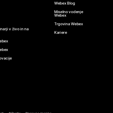
Webex Blog
Miselno vodenje
Webex
Trgovina Webex
narji v živo in na
Kariere
ebex
Webex
ovacije