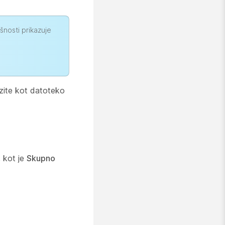
šnosti prikazuje
ozite kot datoteko
, kot je
Skupno