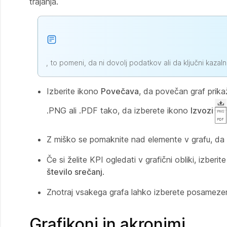
trajanja.
, to pomeni, da ni dovolj podatkov ali da ključni kazaln
Izberite ikono
Povečava
, da povečan graf prika
.PNG ali .PDF tako, da izberete ikono
Izvozi
Z miško se pomaknite nad elemente v grafu, da 
Če si želite KPI ogledati v grafični obliki, izberi
število srečanj
.
Znotraj vsakega grafa lahko izberete posamezen e
Grafikoni in akronimi