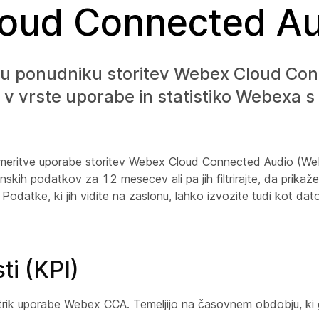
oud Connected Au
mu ponudniku storitev Webex Cloud Co
 vrste uporabe in statistiko Webexa s 
jejo meritve uporabe storitev Webex Cloud Connected Audio (W
h podatkov za 12 mesecev ali pa jih filtrirajte, da prikažet
Podatke, ki jih vidite na zaslonu, lahko izvozite tudi kot da
ti (KPI)
metrik uporabe Webex CCA. Temeljijo na časovnem obdobju, ki g