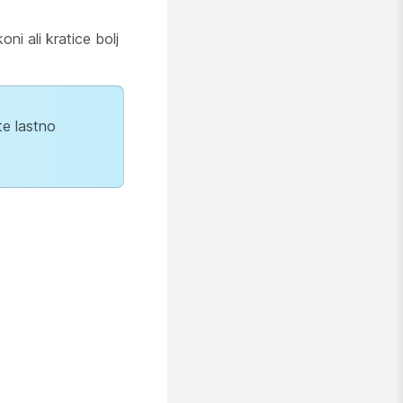
ni ali kratice bolj
te lastno