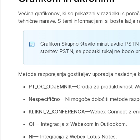
Večina grafikonov, ki so prikazani v razdelku s poroči
tehnične narave. S temi informacijami si boste lažje 
Grafikon Skupno število minut avdio PSTN p
storitev PSTN, se podatki tukaj ne bodo pri
Metoda razporejanja gostiteljev uporablja naslednje k
PT_OC_ODJEMNIK
—Orodja za produktivnost W
Nespecifično
—Ni mogoče določiti metode razpo
KLIKNI_2_KONFERENCA
—Webex Connect z eni
OI
— Integracija z Webexom in Outlookom.
NI
— Integracija z Webex Lotus Notes.