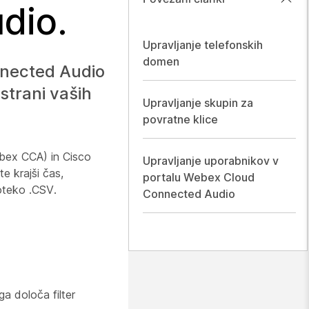
dio.
Upravljanje telefonskih
domen
nnected Audio
strani vaših
Upravljanje skupin za
povratne klice
ebex CCA) in Cisco
Upravljanje uporabnikov v
e krajši čas,
portalu Webex Cloud
toteko .CSV.
Connected Audio
a določa filter