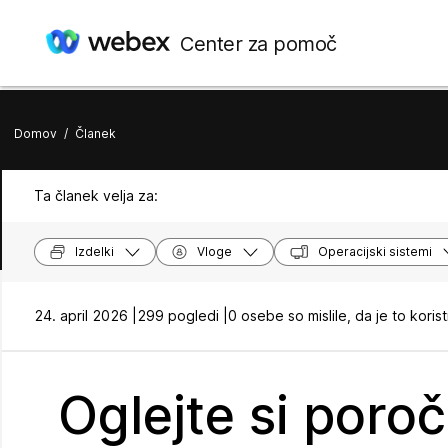
Center za pomoč
Domov
/
Članek
Ta članek velja za:
Izdelki
Vloge
Operacijski sistemi
24. april 2026 |
299 pogledi |
0 osebe so mislile, da je to koris
Oglejte si poroč