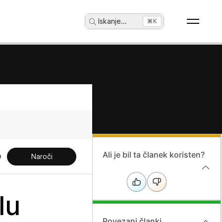
Iskanje
...
⌘K
Ali je bil ta članek koristen?
Naroči
lu
Povezani članki