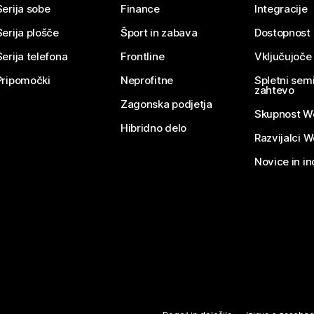
Serija sobe
Finance
Integracije
Serija plošče
Šport in zabava
Dostopnost
Serija telefona
Frontline
Vključujoče
Pripomočki
Neprofitne
Spletni semi
zahtevo
Zagonska podjetja
Skupnost W
Hibridno delo
Razvijalci 
Novice in in