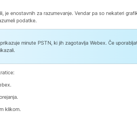
li, je enostavnih za razumevanje. Vendar pa so nekateri grafiko
razumeli podatke.
rikazuje minute PSTN, ki jih zagotavlja Webex. Če uporablja
kazali.
ratice:
ebex.
rejanja.
m klikom.