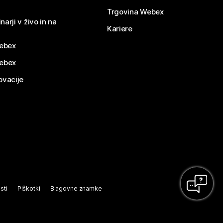
Trgovina Webex
narji v živo in na
Kariere
ebex
Webex
ovacije
sti
Piškotki
Blagovne znamke