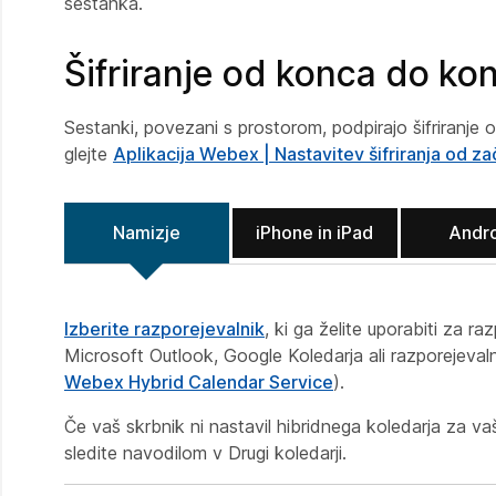
sestanka.
Šifriranje od konca do ko
Sestanki, povezani s prostorom, podpirajo šifriranje 
glejte
Aplikacija Webex | Nastavitev šifriranja od 
Namizje
iPhone in iPad
Andr
Izberite razporejevalnik
, ki ga želite uporabiti za 
Microsoft Outlook, Google Koledarja ali razporejeval
Webex Hybrid Calendar Service
).
Če vaš skrbnik ni nastavil hibridnega koledarja za vaš
sledite navodilom v
Drugi koledarji
.