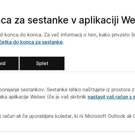
nca za sestanke v aplikaciji W
od konca do konca. Za več informacij o tem, kako privzeto šif
začetka do konca za sestanke
.
oid
Splet
razporejanje sestankov. Sestanke lahko načrtujete iz prostora
nika aplikacije Webex (če je vaš skrbnik
nastavil vaš račun s s
 račun ali če uporabljate koledar, ki ni Microsoft Outlook ali