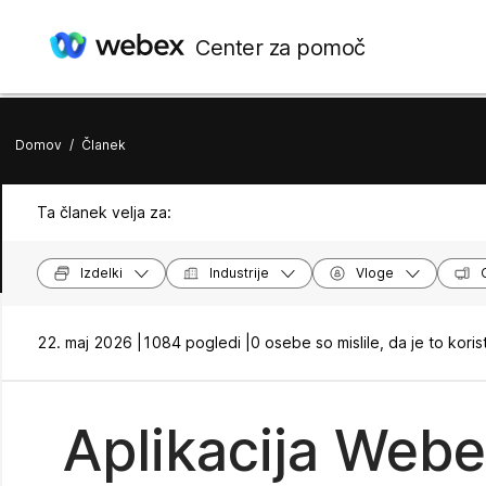
Center za pomoč
Domov
/
Članek
Ta članek velja za:
Izdelki
Industrije
Vloge
22. maj 2026 |
1084 pogledi |
0 osebe so mislile, da je to koris
Aplikacija Webe