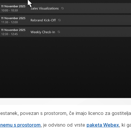
 sestanek, povezan s prostorom, če imajo licenco za gostitel
ezanemu s prostorom
, je odvisno od vrste
paketa Webex
, ki g