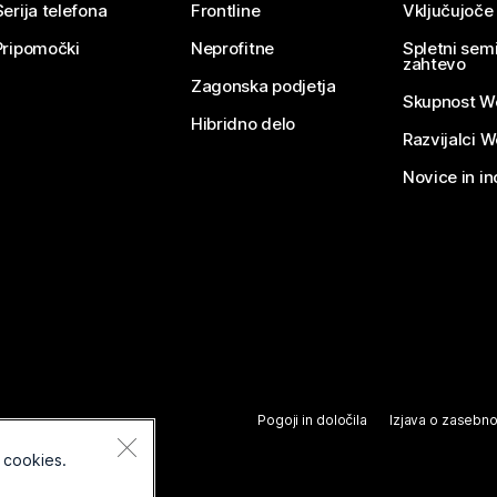
Serija telefona
Frontline
Vključujoče
Pripomočki
Neprofitne
Spletni semi
zahtevo
Zagonska podjetja
Skupnost W
Hibridno delo
Razvijalci 
Novice in in
Pogoji in določila
Izjava o zasebno
 cookies.