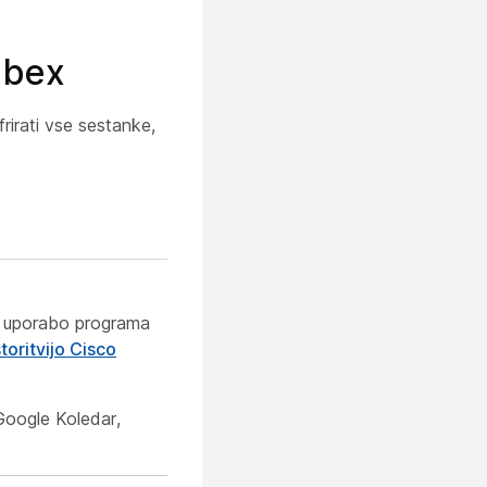
ebex
rirati vse sestanke,
 z uporabo programa
toritvijo Cisco
 Google Koledar,