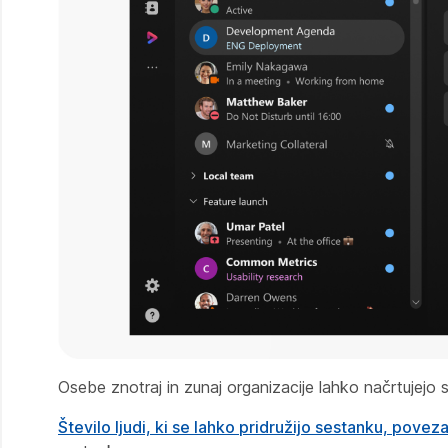
Osebe znotraj in zunaj organizacije lahko načrtujejo
Število ljudi, ki se lahko pridružijo sestanku, pov