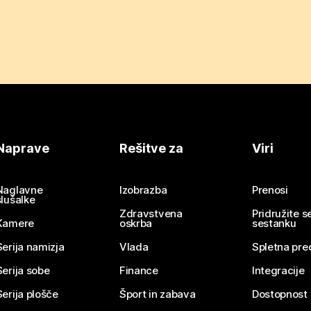
Naprave
Rešitve za
Viri
Naglavne
Izobrazba
Prenosi
slušalke
Zdravstvena
Pridružite 
Kamere
oskrba
sestanku
Serija namizja
Vlada
Spletna pre
Serija sobe
Finance
Integracije
Serija plošče
Šport in zabava
Dostopnost