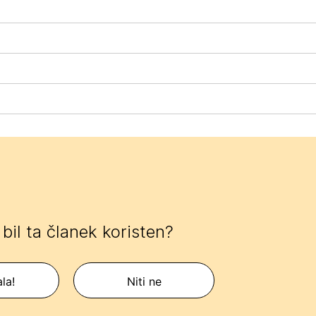
e bil ta članek koristen?
la!
Niti ne