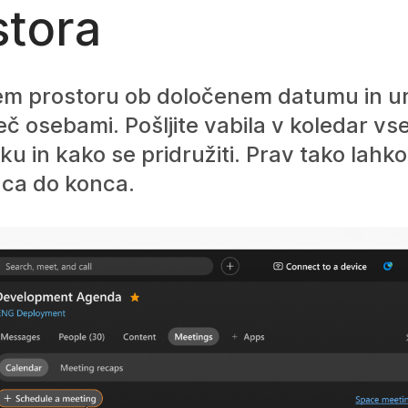
stora
em prostoru ob določenem datumu in ur
 več osebami. Pošljite vabila v koledar v
ku in kako se pridružiti. Prav tako lahk
onca do konca.