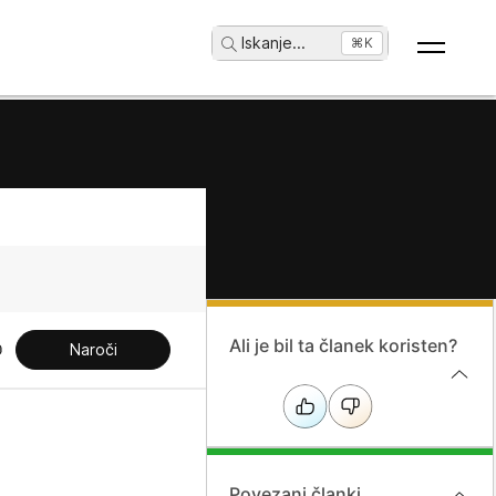
Iskanje
...
⌘K
Ali je bil ta članek koristen?
Naroči
Povezani članki