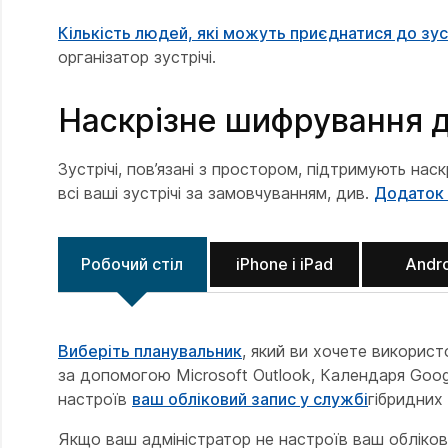
Кількість людей, які можуть приєднатися до зуст
організатор зустрічі.
Наскрізне шифрування д
Зустрічі, пов’язані з простором, підтримують на
всі ваші зустрічі за замовчуванням, див.
Додаток 
Робочий стіл
iPhone і iPad
Andr
Виберіть планувальник
, який ви хочете викорис
за допомогою Microsoft Outlook, Календаря Goog
настроїв
ваш обліковий запис у службі
гібридних
Якщо ваш адміністратор не настроїв ваш обліко