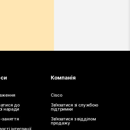
рси
Компанія
аження
Cisco
атися до
Зв’язатися зі службою
ої наради
підтримки
-заняття
Зв’язатися з відділом
продажу
сті інтеграції