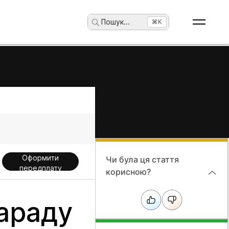
Пошук
...
⌘K
Оформити
Чи була ця стаття
передплату
корисною?
араду