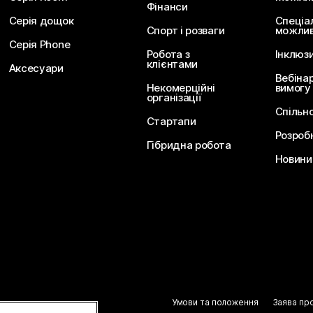
Фінанси
Серія дощок
Спеціа
Спорт і розваги
можлив
Серія Phone
Робота з
Інклюз
клієнтами
Аксесуари
Вебіна
Некомерційні
вимогу
організації
Спільн
Стартапи
Розроб
Гібридна робота
Новини 
Умови та положення
Заява пр