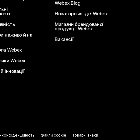
Webex Blog
льні
ості
Новаторські ідеї Webex
ивність
Магазин брендованої
продукції Webex
ри наживо й на
Вакансії
ота Webex
ники Webex
й інновації
о конфіденційність
Файли cookie
Товарні знаки