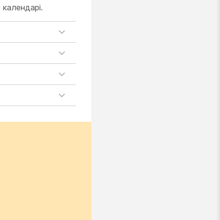
і календарі
.