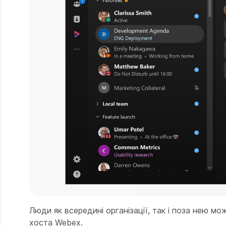
Люди як всередині організації, так і поза нею мо
хоста Webex.