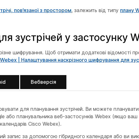
річі, пов’язаної з простором
, залежить від типу
плану 
ля зустрічей у застосунку 
скрізне шифрування. Щоб отримати додаткові відомості пр
Webex | Налаштування наскрізного шифрування для зус
oid
Вебверсія
товувати для планування зустрічей. Ви можете плануват
le або планувальника веб-застосунків Webex (якщо ваш 
 календарів Cisco Webex).
вий запис за допомогою гібридного календаря або ви ви