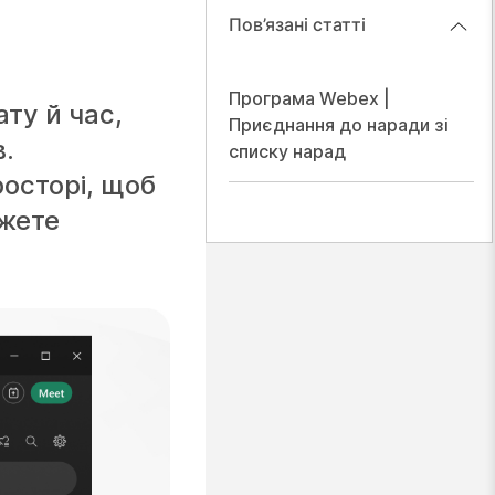
Пов’язані статті
Програма Webex |
ту й час,
Приєднання до наради зі
в.
списку нарад
осторі, щоб
ожете