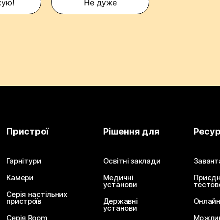
кую!
Не дуже
Пристрої
Рішення для
Ресу
Гарнітури
Освітні заклади
Завант
Камери
Медичні
Приєдн
установи
тестов
Серія настільних
пристроїв
Державні
Онлайн
установи
Серія Room
Можливо