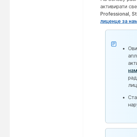
активирати све
Professional
,
S
лиценце за на
Ови
апл
акт
нам
рад
лиц
Ста
нар