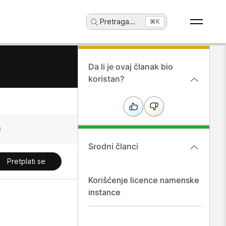
Pretraga
...
⌘K
Da li je ovaj članak bio
koristan?
Srodni članci
Pretplati se
Korišćenje licence namenske
instance