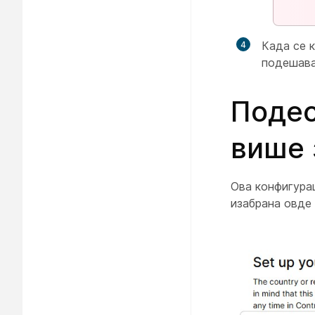
Када се к
подешава
Подес
више 
Ова конфигурац
изабрана овде 