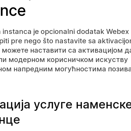
ance
instanca je opcionalni dodatak Webex p
iti pre nego što nastavite sa aktivacij
 можете наставити са активацијом д
ли модерном корисничком искуству
ом напредним могућностима позив
ација услуге наменск
нце