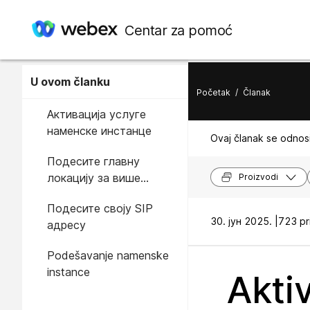
Centar za pomoć
U ovom članku
Početak
/
Članak
Активација услуге
наменске инстанце
Ovaj članak se odnosi
Подесите главну
локацију за више
Proizvodi
закупаца у Webex
Подесите своју SIP
Calling-у
30. јун 2025. |
723 pr
адресу
Podešavanje namenske
instance
Akti