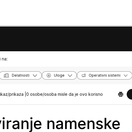
 na:
Delatnosti
Uloge
Operativni sistemi
ikaz/prikaza |
0 osobe/osoba misle da je ovo korisno
viranje namenske