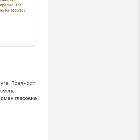
луге. Вредност
домена
омен гласовне