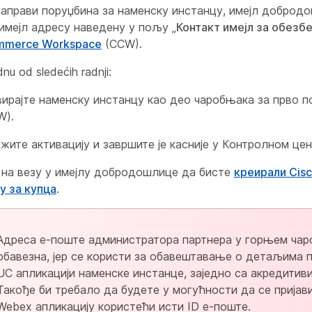
направи поруџбина за наменску инстанцу, имејл доброд
имејл адресу наведену у пољу „
Контакт имејл за обезб
mmerce Workspace
(CCW).
dnu od sledećih radnji:
вирајте наменску инстанцу као део чаробњака за прво
W).
ите активацију и завршите је касније у Контролном цен
 на везу у имејлу добродошлице да бисте
креирали Cis
у за купца
.
Адреса е-поште администратора партнера у горњем чар
обавезна, јер се користи за обавештавање о детаљима 
UC апликацији наменске инстанце, заједно са акредитив
Такође би требало да будете у могућности да се пријав
Webex апликацију користећи исти ID е-поште.