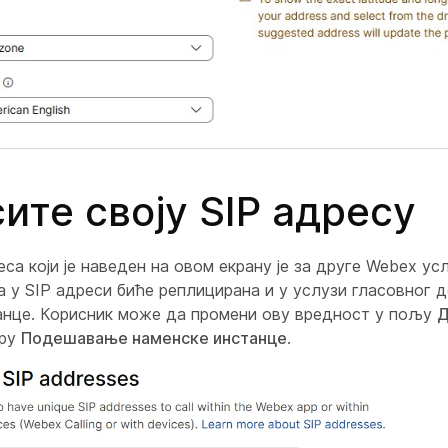
ите своју SIP адресу
са који је наведен на овом екрану је за друге Webex ус
на у SIP адреси биће реплицирана и у услузи гласовног 
анце. Корисник може да промени ову вредност у пољу
Д
ору
Подешавање наменске инстанце
.