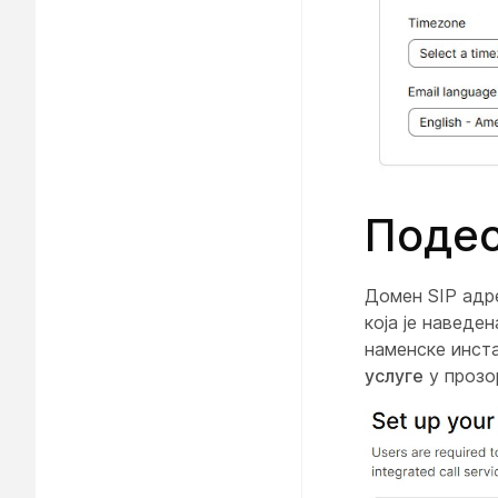
Подес
Домен SIP адре
која је наведе
наменске инст
услуге
у проз