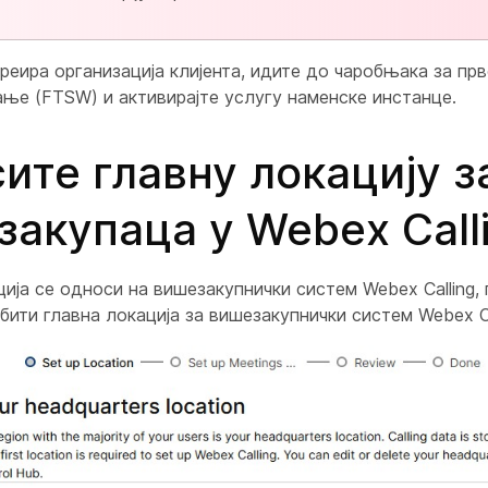
реира организација клијента, идите до чаробњака за пр
ње (FTSW) и активирајте услугу наменске инстанце.
ите главну локацију з
закупаца у Webex Call
ија се односи на вишезакупнички систем Webex Calling, 
бити главна локација за вишезакупнички систем Webex Ca