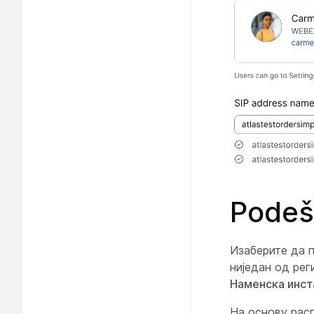
Podeš
Изаберите да 
ниједан од рег
Наменска инст
На основу рас