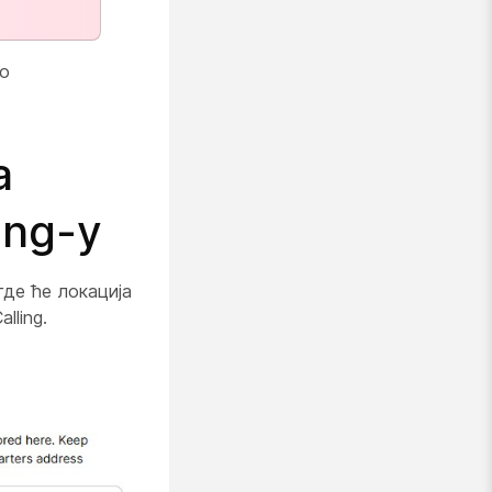
во
а
ing-у
где ће локација
lling.