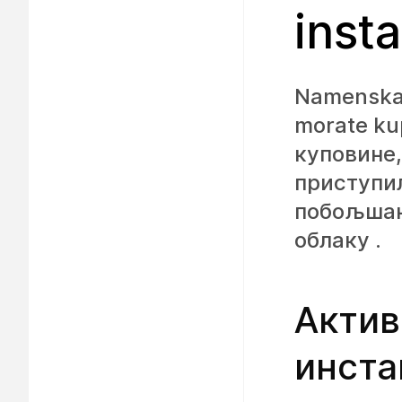
inst
Namenska 
morate kup
куповине,
приступи
побољшан
облаку .
Актив
инста