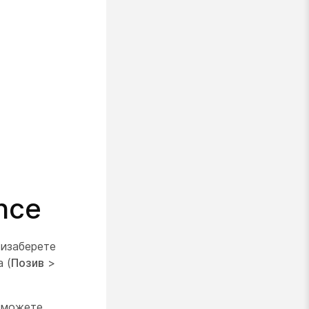
nce
 изаберете
 (
Позив
>
, можете