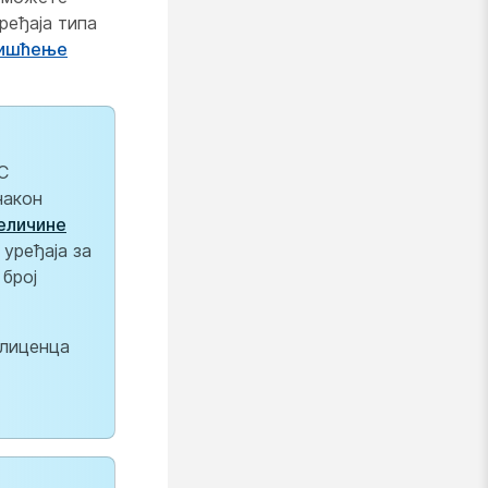
ређаја типа
ишћење
C
након
еличине
 уређаја за
број
 лиценца