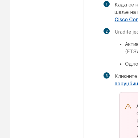
Када се 
шаље на 
Cisco Co
Uradite je
Акти
(FTS
Одлож
Кликните
поруџбин