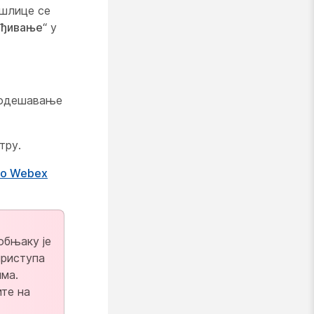
ошлице се
еђивање
“ у
 подешавање
тру.
co Webex
обњаку је
приступа
има.
ите на