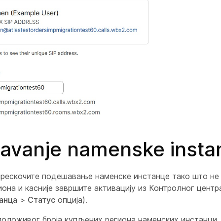
avanje namenske insta
прескочите подешавање наменске инстанце тако што не
иона и касније завршите активацију из Контролног центра
анца
>
Статус
опција).
положивог броја купљених региона наменских инстанци