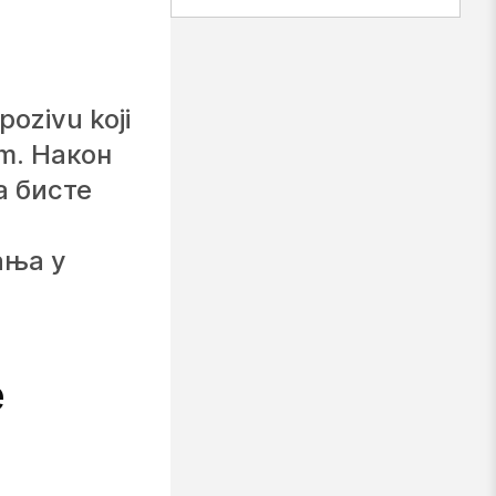
ozivu koji
om. Након
а бисте
ања у
е