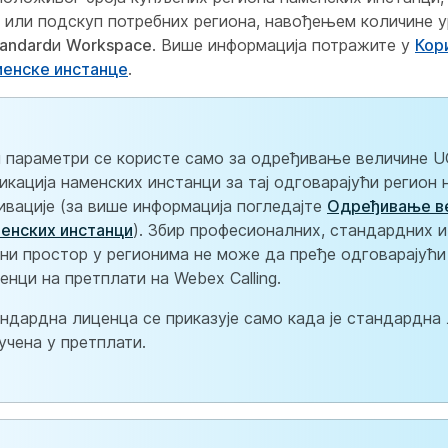
 или подскуп потребних региона, навођењем количине у
tandard
и
Workspace
. Више информација потражите у
Кор
менске инстанце
.
 параметри се користе само за одређивање величине U
икација наменских инстанци за тај одговарајући регион 
ивације (за више информација погледајте
Одређивање в
енских инстанци
). Збир професионалних, стандардних и
ни простор у регионима не може да пређе одговарајући 
енци на претплати на Webex Calling.
ндардна лиценца се приказује само када је стандардна
учена у претплати.