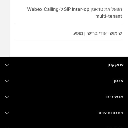
הפעל את טראנק SIP inter-op ל-Webex Calling
multi-tenant
שימוש ייעודי ברישיון מופע
עסק קטן
מחירים
ארגון
יישום Webex
Webex Suite
מכשירים
Meetings
Calling
אוזניות
Calling
פתרונות עבור
Meetings
מצלמות
העברת הודעות
חינוך
העברת הודעות