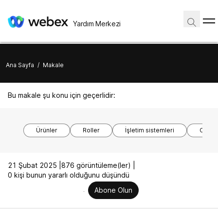
Yardım Merkezi
Ana Sayfa
/
Makale
Bu makale şu konu için geçerlidir:
Ürünler
Roller
İşletim sistemleri
Cihaz 
21 Şubat 2025 |
876 görüntüleme(ler) |
0 kişi bunun yararlı olduğunu düşündü
Abone Olun