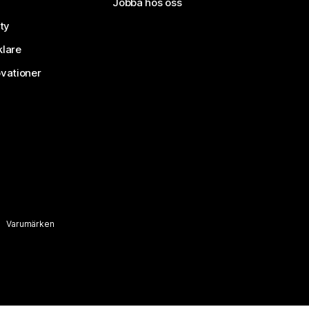
Jobba hos oss
ty
klare
vationer
Varumärken