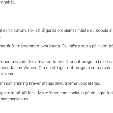
v
innehåll.
ten till datorn. För att åtgärda problemet måste du koppla in
.
foner är för närvarande avstängda. Du måste sätta på ljudet p
onen används för närvarande av ett annat program i exklusiv
e användas av Webex. Om du stänger det program som använ
roblemet.
mmanlänkning kräver att ljuddrivrutinerna uppdateras.
pelar in på 48 kHz. Mikrofoner som spelar in på en lägre fre
te sammanlänkas.