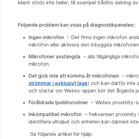
klient stöds inte heller, till exempel trådlös
delning a
Följande problem kan visas på diagnostikpanelen
:
Ingen mikrofon
– Det finns ingen mikrofon anslu
mikrofon eller aktivera den inbyggda mikrofonen
Mikrofoner avstängda
– alla tillgängliga mikro
mikrofon.
Det gick inte att komma åt mikrofonen
– mikrof
strömmar i exklusivt läge
) och kan därför int
och startar om Webex-appen bör det åtgärda p
Föråldrade ljuddrivrutiner
– Webex proximity-sa
Inkompatibel mikrofon
– frekvensen proximity s
identifiera ultraljud och enheten kan därmed in
Se följande artikel för hjälp: