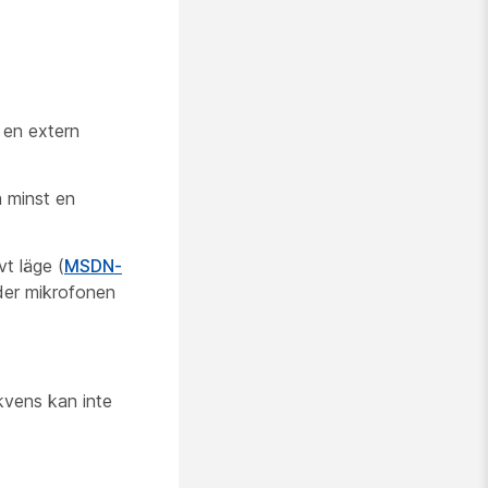
 en extern
å minst en
t läge (
MSDN-
der mikrofonen
kvens kan inte