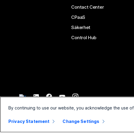
Contact Center
CPaaS
Säkerhet
Control Hub
©
2026
Cisco och/eller dess dotterbolag. Med ensamrätt.
By continuing to use our website, you acknowledge the use of
Privacy Statement
Change Settings