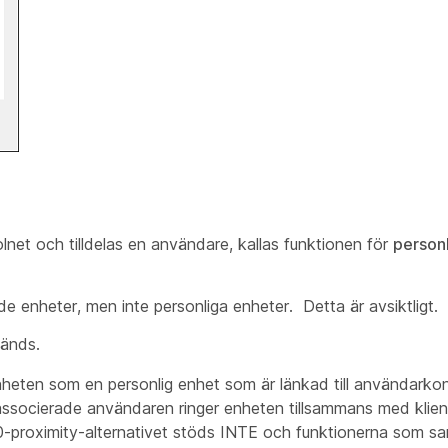
net och tilldelas en användare, kallas funktionen för
personl
e enheter, men inte personliga enheter. Detta är avsiktligt.
vänds.
nheten som en personlig enhet som är länkad till användarko
associerade användaren ringer enheten tillsammans med klien
X80-proximity-alternativet stöds INTE och funktionerna som 