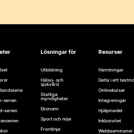
eter
Lösningar för
Resurser
set
Utbildning
Hämtningar
eror
Hälso- och
Delta i ett testm
sjukvård
vbordsserie
Onlinekurser
Statliga
myndigheter
-serien
Integreringar
Ekonomi
d-serien
Hjälpmedel
Sport och nöje
fonserien
Inklusivitet
Frontlinje
ehör
Webbseminarier 