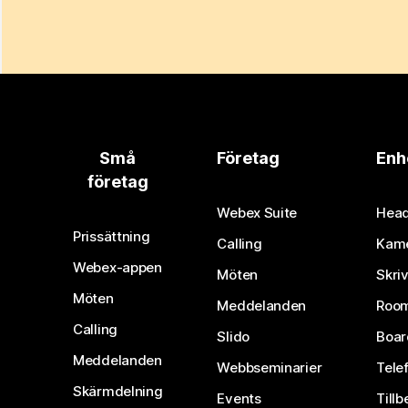
Små
Företag
Enh
företag
Webex Suite
Head
Prissättning
Calling
Kam
Webex-appen
Möten
Skri
Möten
Meddelanden
Room
Calling
Slido
Boar
Meddelanden
Webbseminarier
Tele
Skärmdelning
Events
Tillb