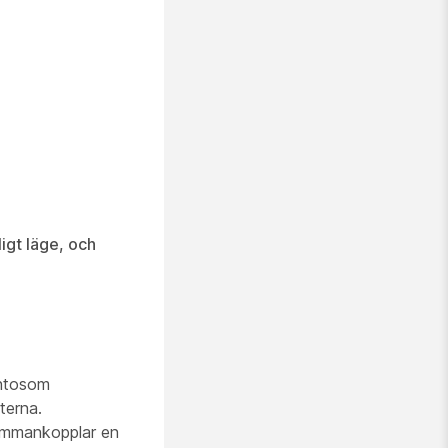
igt läge, och
nto
som
terna.
sammankopplar en