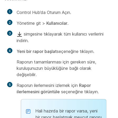
1
Control Hub’da Oturum Açın.
2
Yönetime git
>
Kullanıcılar
.
3
simgesine tıklayarak tüm kullanıcı verilerini
indirin.
4
Yeni bir rapor başlat
seçeneğine tıklayın.
Raporun tamamlanması için gereken süre,
kuruluşunuzun büyüklüğüne bağlı olarak
değişebilir.
5
Raporun ilerlemesini izlemek için
Rapor
ilerlemesini görüntüle
seçeneğine tıklayın.
Hali hazırda bir rapor varsa, yeni
bir rapor başlatmak mevcut raporu