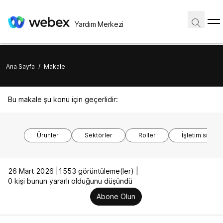
Yardım Merkezi
Ana Sayfa
/
Makale
Bu makale şu konu için geçerlidir:
Ürünler
Sektörler
Roller
İşletim sistem
26 Mart 2026 |
1553 görüntüleme(ler) |
0 kişi bunun yararlı olduğunu düşündü
Abone Olun