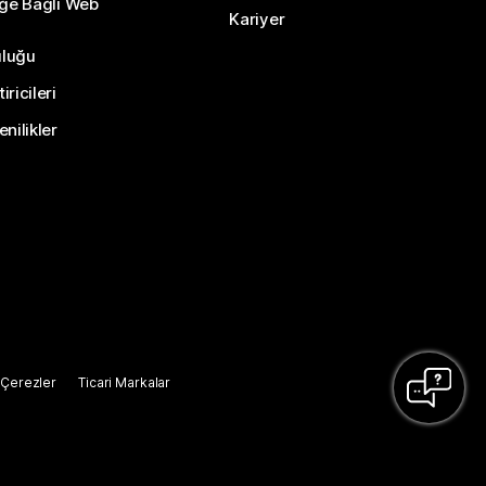
eğe Bağlı Web
Kariyer
uluğu
ricileri
nilikler
Çerezler
Ticari Markalar