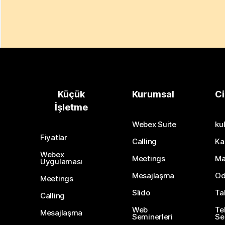
Küçük
Kurumsal
Ci
İşletme
Webex Suite
kul
Fiyatlar
Calling
Ka
Webex
Meetings
Ma
Uygulaması
Mesajlaşma
Od
Meetings
Slido
Ta
Calling
Web
Te
Mesajlaşma
Seminerleri
Ser