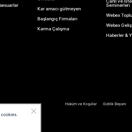
Canlı ve İst
sesuarlar
Seminerleri
Kar amacı gütmeyen
Webex Topl
Başlangıç Firmaları
Webex Gelişti
Karma Çalışma
Haberler & Ye
Hüküm ve Koşullar
Gizlilik Beyanı
 cookies.