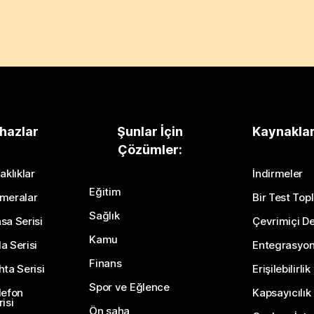
hazlar
Şunlar İçin
Kaynakla
Çözümler:
aklıklar
İndirmeler
Eğitim
meralar
Bir Test Topl
Sağlık
sa Serisi
Çevrimiçi De
Kamu
a Serisi
Entegrasyo
Finans
hta Serisi
Erişilebilirlik
Spor ve Eğlence
lefon
Kapsayıcılık
isi
Ön saha