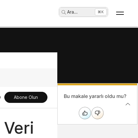
Ara
...
⌘K
Bu makale yararlı oldu mu?
Abone Olun
 Veri