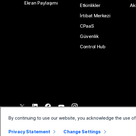
Ekran Paylaşımı
Etkinlikler
Ak
İrtibat Merkezi
CPaaS
Güvenlik
Control Hub
©
2026
Cisco ve/veya bağlı kuruluşları. Tüm hakları saklıdır.
By continuing to use our website, you acknowledge the use of
Privacy Statement
Change Settings