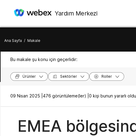
Yardım Merkezi
Ana Sayfa
/
Makale
Bu makale şu konu için geçerlidir:
Ürünler
Sektörler
Roller
09 Nisan 2025 |
476 görüntüleme(ler) |
0 kişi bunun yararlı o
EMEA bölgesind