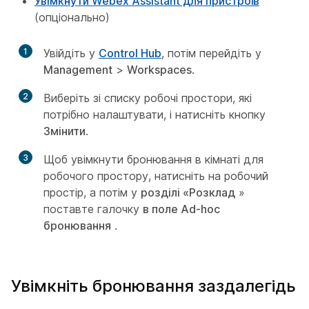
Увімкнути Webex Assistant для пристроїв
(опціонально)
1
Увійдіть у
Control Hub
, потім перейдіть у
Management
>
Workspaces
.
2
Виберіть зі списку робочі простори, які
потрібно налаштувати, і натисніть кнопку
Змінити
.
3
Щоб увімкнути бронювання в кімнаті для
робочого простору, натисніть на робочий
простір, а потім у
розділі «Розклад
»
поставте галочку
в поле Ad-hoc
бронювання
.
Увімкніть бронювання заздалегідь