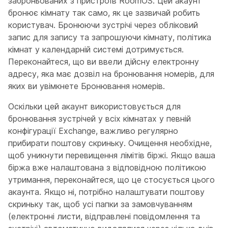
заброньованих з пристроїв RoomOS. Цей акаунт
бронює кімнату так само, як це зазвичай робить
користувач. Бронюючи зустрічі через обліковий
запис для запису та запрошуючи кімнату, політика
кімнат у календарній системі дотримується.
Переконайтеся, що ви ввели дійсну електронну
адресу, яка має дозвіл на бронювання номерів, для
яких ви увімкнете Бронювання номерів.
Оскільки цей акаунт використовується для
бронювання зустрічей у всіх кімнатах у певній
конфігурації Exchange, важливо регулярно
прибирати поштову скриньку. Очищення необхідне,
щоб уникнути перевищення лімітів біржі. Якщо ваша
біржа вже налаштована з відповідною політикою
утримання, переконайтеся, що це стосується цього
акаунта. Якщо ні, потрібно налаштувати поштову
скриньку так, щоб усі папки за замовчуванням
(електронні листи, відправлені повідомлення та