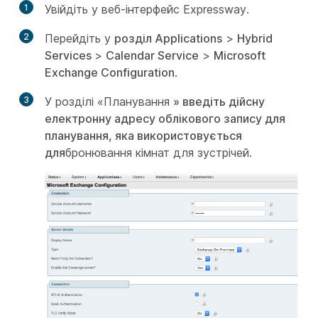
1
Увійдіть у веб-інтерфейс Expressway.
2
Перейдіть у
розділ Applications
>
Hybrid
Services
>
Calendar Service
>
Microsoft
Exchange Configuration
.
3
У розділі «Планування
» введіть дійсну
електронну адресу облікового запису для
планування, яка використовується
для
бронювання кімнат для зустрічей.