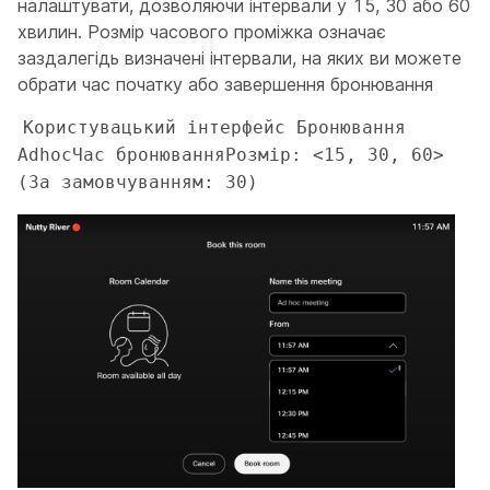
налаштувати, дозволяючи інтервали у 15, 30 або 60
хвилин. Розмір часового проміжка означає
заздалегідь визначені інтервали, на яких ви можете
обрати час початку або завершення бронювання
Користувацький інтерфейс Бронювання 
AdhocЧас бронюванняРозмір: <15, 30, 60> 
(За замовчуванням: 30)