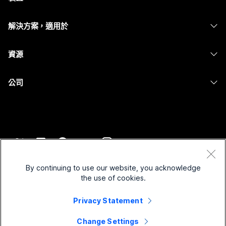
Calling
耳機
Calling
解決方案，適用於
Meetings
攝影機
Messaging
教育
Messaging
資源
Desk 系列
螢幕共用
醫療保健
Slido
下載
Room 系列
公司
政府
Webinars
加入測驗會議
Board 系列
Cisco
財務
Events
線上課程
電話系列
聯絡技術支援
運動與娛樂
Contact Center
整合
配件
聯絡銷售人員
前線
CPaaS
協助工具
條款和條件
Webex 部落格
非營利
安全性
By continuing to use our website, you acknowledge
包容性
隱私權聲明
the use of cookies.
Webex 思想領導力
啟動
Control Hub
Cookie
即時和隨選網路研討會
Webex Merch Store
Privacy Statement
商標
混合式工作
Webex 社群
©
2026
Cisco 和/或其子公司。保留所有權利。
職業
Change Settings