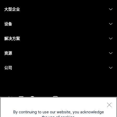
定价
大型企业
Webex 应用程序
Webex Suite
设备
Meetings
Calling
头戴式耳机
Calling
解决方案
Meetings
摄像头
消息传递
教育
消息传递
资源
Desk 系列
屏幕共享
医疗保健
Slido
下载
Room 系列
公司
政府
Webinars
加入测试会议
Board 系列
Cisco
财务
Events
在线课程
Phone 系列
联系技术支持
体育与娱乐
Contact Center
集成
配件
联系销售
一线员工
CPaaS
辅助功能
条款和条件
Webex Blog
非营利组织
安全性
By continuing to use our website, you acknowledge
包容性
隐私权声明