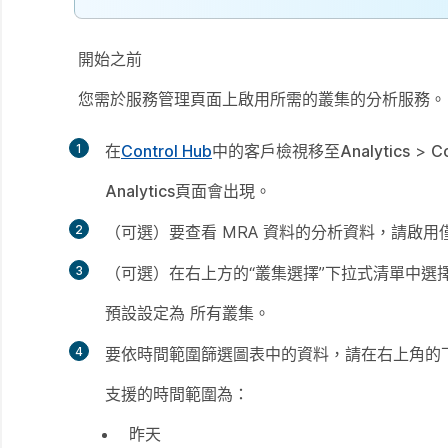
開始之前
您需於服務管理頁面上啟用所需的叢集的
分析
服務。
1
在
Control Hub
中的客戶檢視移至
Analytics
>
C
Analytics
頁面會出現。
2
（可選）要查看 MRA 資料的分析資料，請啟用
3
（可選）在右上方的“叢集選擇”下拉式清單中選
預設設定為
所有叢集
。
4
要依時間範圍篩選圖表中的資料，請在右上角的
支援的時間範圍為：
昨天