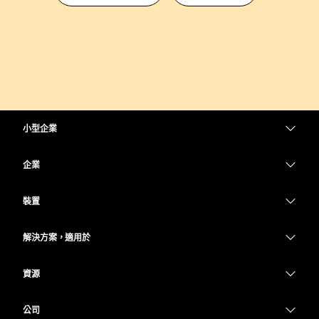
小型企業
定價
企業
Webex 應用程式
Webex Suite
裝置
Meetings
Calling
耳機
Calling
解決方案，適用於
Meetings
攝影機
教育
Messaging
Messaging
資源
Desk 系列
醫療保健
螢幕共用
下載
Slido
Room 系列
公司
政府