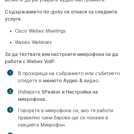
Съдържанието по-долу се отнася за следните
услуги
:
Cisco Webex Meetings
Webex Webinars
За да тествате или настроите микрофона си да
работи с Webex VoIP:
В прозореца на събранието или събитието
отидете в
менюто Аудио
&
видео.
Изберете
S
Peaker и Настройки на
микрофона...
Говорете в микрофона си, ако тя работи
правилно сини барове ще се покаже в
секцията Микрофон.