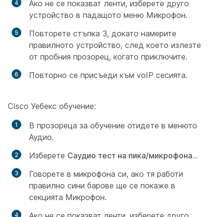
Ако не се показват ленти, изберете друго
устройство в
падащото меню Микрофон.
Повторете стъпка 3, докато намерите
правилното устройство, след което излезте
от пробния прозорец, когато приключите.
Повторно се присъеди към voIP сесията.
CIsco Уебекс обучение:
В прозореца за обучение отидете в
менюто
Аудио.
Изберете
С
аудио тест на пика/микрофона...
Говорете в микрофона си, ако тя работи
правилно сини барове ще се покаже в
секцията Микрофон.
Ако не се показват ленти, изберете друго