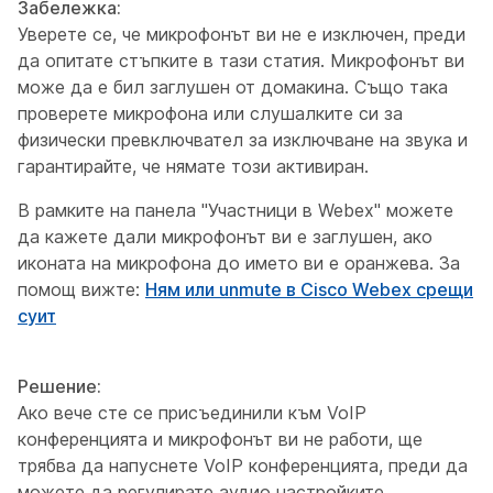
Забележка:
Уверете се, че микрофонът ви не е изключен, преди
да опитате стъпките в тази статия. Микрофонът ви
може да е бил заглушен от домакина. Също така
проверете микрофона или слушалките си за
физически превключвател за изключване на звука и
гарантирайте, че нямате този активиран.
В рамките на панела "Участници в Webex" можете
да кажете дали микрофонът ви е заглушен, ако
иконата на микрофона до името ви е оранжева. За
помощ вижте:
Ням или unmute в Cisco Webex срещи
суит
Решение:
Ако вече сте се присъединили към VoIP
конференцията и микрофонът ви не работи, ще
трябва да напуснете VoIP конференцията, преди да
можете да регулирате аудио настройките.