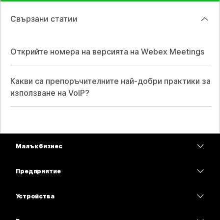
Свързани статии
Открийте номера на версията на Webex Meetings
Какви са препоръчителните най-добри практики за
използване на VoIP?
Малък бизнес
Цени
Предприятие
Приложение Webex
Webex Suite
Устройства
Срещи
Calling
Слушалки