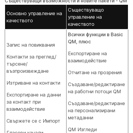
Съществуващи възможности и новите пакети - QM
Съществуващо
Основно управление на
управление на
качеството
качеството
Всички функции в Basic
QM, плюс
Запис на повиквания
Експортиране на
Контакти за преглед/
взаимодействие
търсене/
възпроизвеждане
Отчитане на прозрения
Изтриване на контакти
Създаване/редактиране
на работни потоци QM
Експортиране на данни
за контакт при
Създаване/редактиране
взаимодействие
на персонализирани
метаданни
Свържете се с Импорт
QM Изгледи
Гласови канали