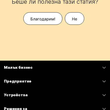
Беше ли полезна тази статия?
Благодарим!
Не
Малък бизнес
Цени
Предприятие
Приложение Webex
Webex Suite
Устройства
Срещи
Calling
Слушалки
Calling
Решения за
Срещи