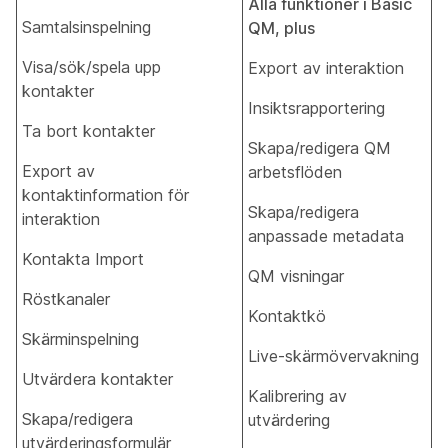
Alla funktioner i Basic
Samtalsinspelning
QM, plus
Visa/sök/spela upp
Export av interaktion
kontakter
Insiktsrapportering
Ta bort kontakter
Skapa/redigera QM
Export av
arbetsflöden
kontaktinformation för
Skapa/redigera
interaktion
anpassade metadata
Kontakta Import
QM visningar
Röstkanaler
Kontaktkö
Skärminspelning
Live-skärmövervakning
Utvärdera kontakter
Kalibrering av
Skapa/redigera
utvärdering
utvärderingsformulär