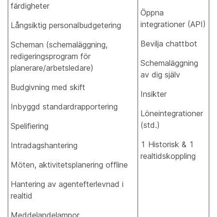
färdigheter
Öppna
integrationer (API)
Långsiktig personalbudgetering
Bevilja chattbot
Scheman (schemaläggning,
redigeringsprogram för
Schemaläggning
planerare/arbetsledare)
av dig själv
Budgivning med skift
Insikter
Inbyggd standardrapportering
Löneintegrationer
(std.)
Spelifiering
1 Historisk & 1
Intradagshantering
realtidskoppling
Möten, aktivitetsplanering offline
Hantering av agentefterlevnad i
realtid
Meddelandelampor