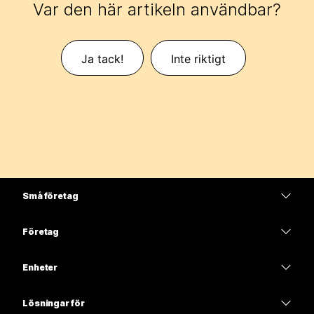
Var den här artikeln användbar?
Ja tack!
Inte riktigt
Små företag
Prissättning
Företag
Webex-appen
Webex Suite
Enheter
Möten
Calling
Headset
Calling
Lösningar för
Möten