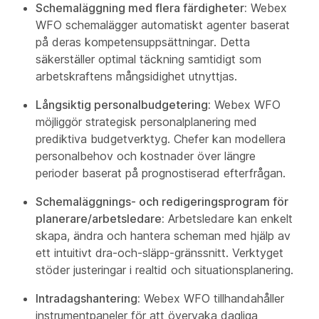
Schemaläggning med flera färdigheter:
Webex
WFO schemalägger automatiskt agenter baserat
på deras kompetensuppsättningar. Detta
säkerställer optimal täckning samtidigt som
arbetskraftens mångsidighet utnyttjas.
Långsiktig personalbudgetering:
Webex WFO
möjliggör strategisk personalplanering med
prediktiva budgetverktyg. Chefer kan modellera
personalbehov och kostnader över längre
perioder baserat på prognostiserad efterfrågan.
Schemaläggnings- och redigeringsprogram för
planerare/arbetsledare:
Arbetsledare kan enkelt
skapa, ändra och hantera scheman med hjälp av
ett intuitivt dra-och-släpp-gränssnitt. Verktyget
stöder justeringar i realtid och situationsplanering.
Intradagshantering:
Webex WFO tillhandahåller
instrumentpaneler för att övervaka dagliga