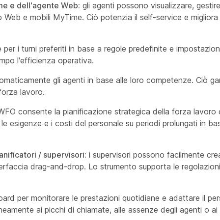
ime e dell'agente Web:
gli agenti possono visualizzare, gestire
p Web e mobili MyTime. Ciò potenzia il self-service e migliora la
per i turni preferiti in base a regole predefinite e impostazioni
po l'efficienza operativa.
aticamente gli agenti in base alle loro competenze. Ciò ga
 forza lavoro.
O consente la pianificazione strategica della forza lavoro 
e esigenze e i costi del personale su periodi prolungati in b
nificatori / supervisori:
i supervisori possono facilmente cre
 interfaccia drag-and-drop. Lo strumento supporta le regolazion
 per monitorare le prestazioni quotidiane e adattare il per
eamente ai picchi di chiamate, alle assenze degli agenti o ai c