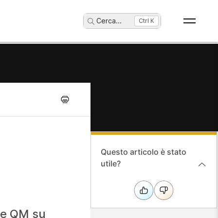
Cerca
...
Ctrl K
Questo articolo è stato
utile?
M e QM su