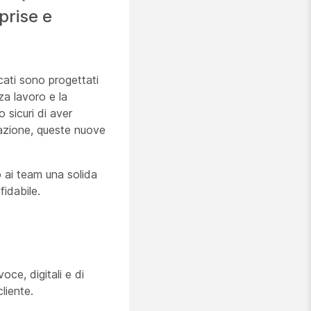
prise e
ati sono progettati
rza lavoro e la
 sicuri di aver
icazione, queste nuove
o ai team una solida
fidabile.
e, digitali e di
liente.