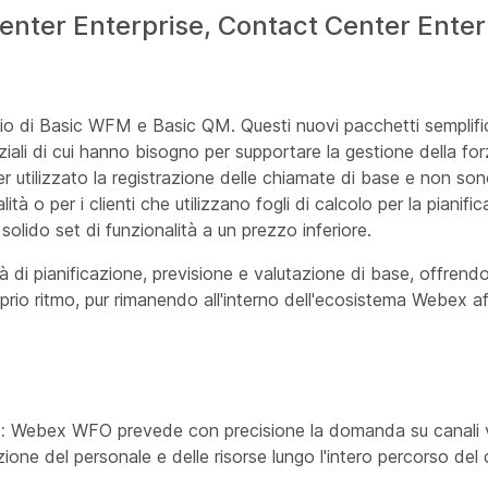
ter Enterprise, Contact Center Enter
io di Basic WFM e Basic QM. Questi nuovi pacchetti semplific
enziali di cui hanno bisogno per supportare la gestione della fo
er utilizzato la registrazione delle chiamate di base e non sono
ità o per i clienti che utilizzano fogli di calcolo per la pianif
solido set di funzionalità a un prezzo inferiore.
tà di pianificazione, previsione e valutazione di base, offrend
roprio ritmo, pur rimanendo all'interno dell'ecosistema Webex af
:
Webex WFO prevede con precisione la domanda su canali voc
ione del personale e delle risorse lungo l'intero percorso del c