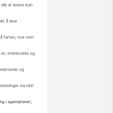
lik at ledere kan
skt å løse
 på farten, noe som
er, etterlevelse og
edertavler og
ateringer via nett
ng i agentplaner,