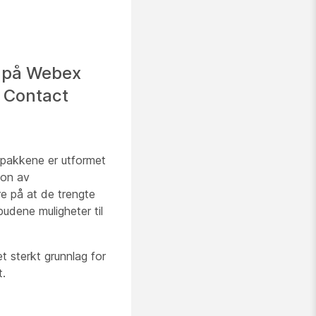
M på Webex
 Contact
 pakkene er utformet
jon av
re på at de trengte
budene muligheter til
t sterkt grunnlag for
t.