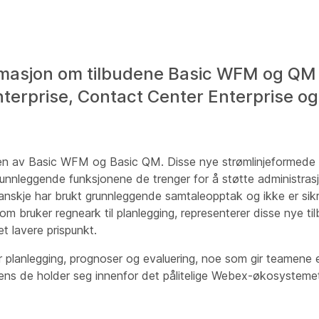
ormasjon om tilbudene Basic WFM og Q
erprise, Contact Center Enterprise og
gen av Basic WFM og Basic QM. Disse nye strømlinjeformede
nnleggende funksjonene de trenger for å støtte administras
anskje har brukt grunnleggende samtaleopptak og ikke er sik
som bruker regneark til planlegging, representerer disse nye til
t lavere prispunkt.
r planlegging, prognoser og evaluering, noe som gir teamene e
po mens de holder seg innenfor det pålitelige Webex-økosysteme