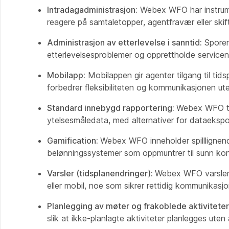
Intradagadministrasjon:
Webex WFO har instrumen
reagere på samtaletopper, agentfravær eller ski
Administrasjon av etterlevelse i sanntid:
Sporer 
etterlevelsesproblemer og opprettholde servicen
Mobilapp:
Mobilappen gir agenter tilgang til tids
forbedrer fleksibiliteten og kommunikasjonen ute
Standard innebygd rapportering:
Webex WFO til
ytelsesmåledata, med alternativer for dataekspor
Gamification:
Webex WFO inneholder spilllignen
belønningssystemer som oppmuntrer til sunn ko
Varsler (tidsplanendringer):
Webex WFO varsler a
eller mobil, noe som sikrer rettidig kommunikasj
Planlegging av møter og frakoblede aktivitete
slik at ikke-planlagte aktiviteter planlegges uten