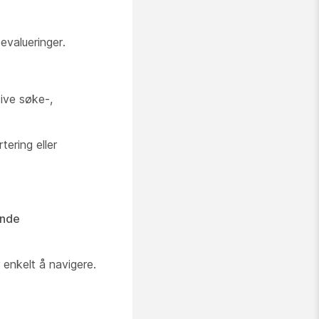
evalueringer.
ive søke-,
ering eller
ende
 enkelt å navigere.