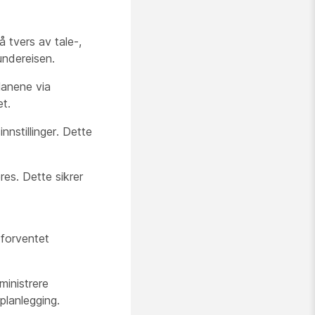
 tvers av tale-,
undereisen.
lanene via
et.
nstillinger. Dette
es. Dette sikrer
 forventet
ministrere
splanlegging.