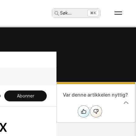
Søk
...
⌘K
Var denne artikkelen nyttig?
Abonner
x