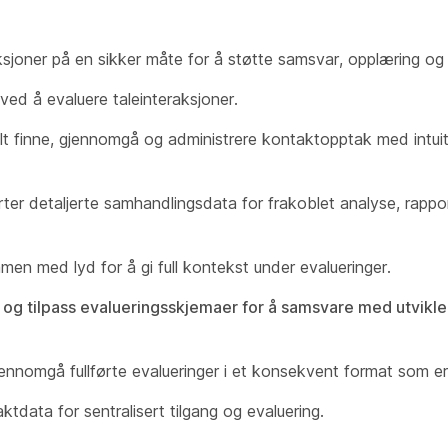
sjoner på en sikker måte for å støtte samsvar, opplæring og 
 ved å evaluere taleinteraksjoner.
lt finne, gjennomgå og administrere kontaktopptak med intuit
er detaljerte samhandlingsdata for frakoblet analyse, rapport
men med lyd for å gi full kontekst under evalueringer.
 og tilpass evalueringsskjemaer for å samsvare med utvikl
gjennomgå fullførte evalueringer i et konsekvent format som er
ktdata for sentralisert tilgang og evaluering.