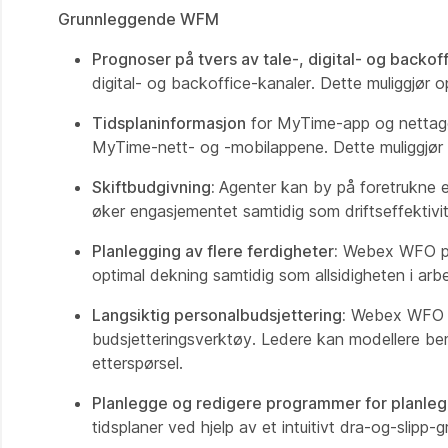
Grunnleggende WFM
Prognoser på tvers av tale-, digital- og backof
digital- og backoffice-kanaler. Dette muliggjør 
Tidsplaninformasjon
for MyTime-app og nettagen
MyTime-nett- og -mobilappene. Dette muliggjør se
Skiftbudgivning:
Agenter kan by på foretrukne en
øker engasjementet samtidig som driftseffektivi
Planlegging av flere ferdigheter:
Webex WFO plan
optimal dekning samtidig som allsidigheten i arb
Langsiktig personalbudsjettering:
Webex WFO mul
budsjetteringsverktøy. Ledere kan modellere be
etterspørsel.
Planlegge og redigere programmer for planlegg
tidsplaner ved hjelp av et intuitivt dra-og-slipp-