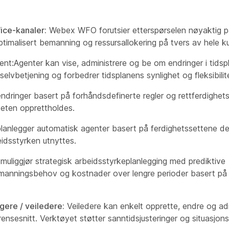
fice-kanaler:
Webex WFO forutsier etterspørselen nøyaktig på
optimalisert bemanning og ressursallokering på tvers av hele k
t:Agenter kan vise, administrere og be om endringer i tidsp
lvbetjening og forbedrer tidsplanens synlighet og fleksibilit
dringer basert på forhåndsdefinerte regler og rettferdighetsin
teten opprettholdes.
legger automatisk agenter basert på ferdighetssettene der
eidsstyrken utnyttes.
iggjør strategisk arbeidsstyrkeplanlegging med prediktive
manningsbehov og kostnader over lengre perioder basert på
ere / veiledere:
Veiledere kan enkelt opprette, endre og ad
grensesnitt. Verktøyet støtter sanntidsjusteringer og situasjon